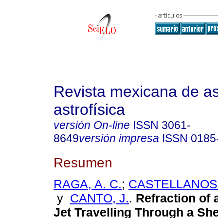
Revista mexicana de a
astrofísica
versión On-line
ISSN
3061-
8649
versión impresa
ISSN
0185
Resumen
RAGA, A. C.
;
CASTELLANOS-
y
CANTO, J.
.
Refraction of 
Jet Travelling Through a She