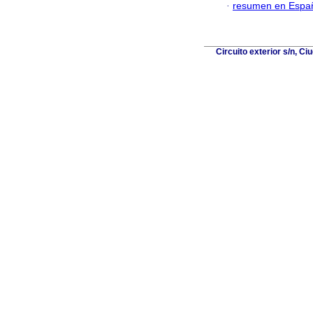
·
resumen en Espa
Circuito exterior s/n, C