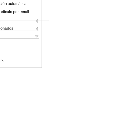
ción automática
artículo por email
s
cionados
nk