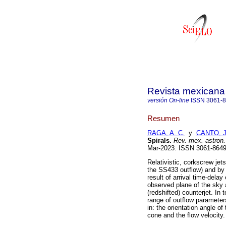
Revista mexicana 
versión On-line
ISSN
3061-
Resumen
RAGA, A. C.
y
CANTO, J
Spirals.
Rev. mex. astron. 
Mar-2023. ISSN 3061-864
Relativistic, corkscrew je
the SS433 outflow) and by
result of arrival time-delay
observed plane of the sky a
(redshifted) counterjet. In 
range of outflow parameter
in: the orientation angle o
cone and the flow velocity. 