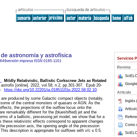
de astronomía y astrofísica
Servicios 
8649
versión impresa
ISSN
0185-1101
Revista
SciELO
.
.
Mildly Relativistic, Ballistic Corkscrew Jets as Rotated
Google
astrofis
[online]. 2022, vol.58, n.2, pp.301-307. Epub 20-
9.
https://doi.org/10.22201/ia.01851101p.2022.58.02.10
.
Articulo
ts are produced by some Galactic compact objects (notably,
Inglés 
 some of the central monsters of quasars or AGN. As the
 effects, the projections of the outflow locus onto the
Artícu
re remarkably different for the (blueshifted) jet and the
terms of a ballistic, precessing jet model, we show that for a
Referen
s these relativistic effects correspond to apparent changes
Como ci
f the precession axis, the opening angle of the precession
This description is appropriate for outflows with v/c ≤ 0.5.
SciELO