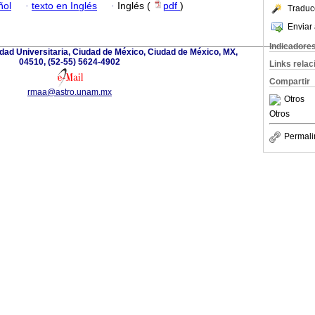
ñol
·
texto en Inglés
·
Inglés (
pdf
)
Traduc
Enviar 
Indicadore
iudad Universitaria, Ciudad de México, Ciudad de México, MX,
04510, (52-55) 5624-4902
Links rela
Compartir
rmaa@astro.unam.mx
Otros
Otros
Permali