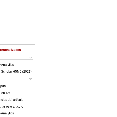
Personalizados
 Analytics
 Scholar H5M5 (
2021
)
(pdf)
lo en XML
cias del artículo
tar este artículo
 Analytics