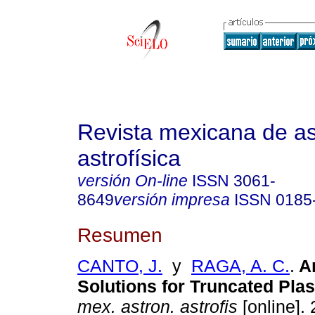
Revista mexicana de a
astrofísica
versión On-line
ISSN
3061-
8649
versión impresa
ISSN
0185
Resumen
CANTO, J.
y
RAGA, A. C.
.
An
Solutions for Truncated Pla
mex. astron. astrofis
[online]. 