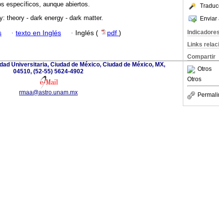
s específicos, aunque abiertos.
Traduc
: theory - dark energy - dark matter.
Enviar 
Indicadore
s
·
texto en Inglés
·
Inglés (
pdf
)
Links rela
Compartir
iudad Universitaria, Ciudad de México, Ciudad de México, MX,
Otros
04510, (52-55) 5624-4902
Otros
rmaa@astro.unam.mx
Permali