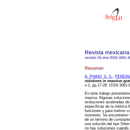
Revista mexicana 
versión On-line
ISSN
3061-
Resumen
A. PINHO, S. S.
;
PEREIRA
solutions in massive grav
n.1, pp.17-28. ISSN 3061-
En este trabajo presentam
masiva. Algunas solucione
evoluciones aceleradas de 
específicas de la métrica f
funciones y para ́metros c
momento. Se encontraron v
de un término de constante
una solución del tipo Sitt
no hay soluciones cuando la