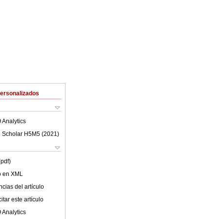
Personalizados
 Analytics
 Scholar H5M5 (
2021
)
(pdf)
lo en XML
cias del artículo
tar este artículo
 Analytics