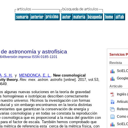
de astronomía y astrofísica
Servicios 
8649
versión impresa
ISSN
0185-1101
Revista
SciELO
, S. H.
y
MENDONCA, E. L.
.
New cosmological
Google
ity theory.
Rev. mex. astron. astrofis
[online]. 2017, vol.53,
8649.
Articulo
os algunas nuevas soluciones en la teoría de gravedad
Inglés 
s homogéneas e isotrópicas describen correctamente
nuestro universo. Hicimos la investigación con formas
Artícu
iducial y sin embargo encontramos en la teoría distintas
onstantes que garantizan la conservación de energía y
Referen
arias cosmologías y en todas se constata la reproducción
Como ci
 cosmológica que es proporcional a la masa del gravitón con
er para el factor de escala. También hemos comprobado que
SciELO
 métrica de referencia esta ́ cerca de la métrica física, con