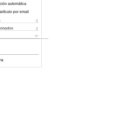
ción automática
artículo por email
s
cionados
nk