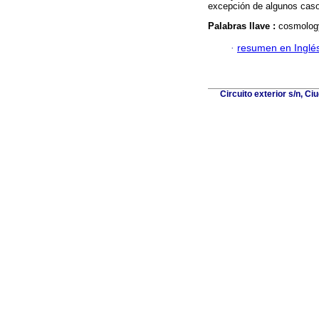
excepción de algunos caso
Palabras llave :
cosmology
·
resumen en Inglé
Circuito exterior s/n, C