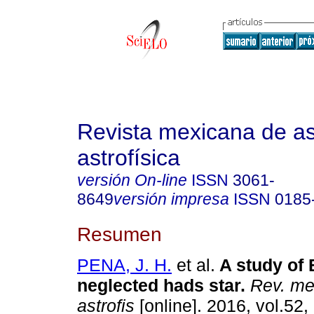
Revista mexicana de a
astrofísica
versión On-line
ISSN
3061-
8649
versión impresa
ISSN
0185
Resumen
PENA, J. H.
et al.
A study of 
neglected hads star
.
Rev. mex
astrofis
[online]. 2016, vol.52,