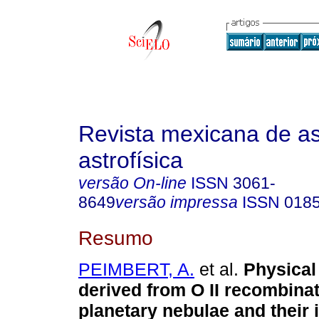
Revista mexicana de a
astrofísica
versão On-line
ISSN
3061-
8649
versão impressa
ISSN
0185
Resumo
PEIMBERT, A.
et al.
Physical
derived from O II recombinat
planetary nebulae and their 