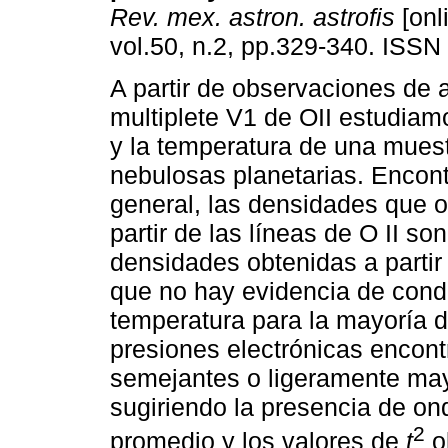
Rev. mex. astron. astrofis
[onl
vol.50, n.2, pp.329-340. ISSN
A partir de observaciones de a
multiplete V1 de OII estudiam
y la temperatura de una mues
nebulosas planetarias. Encon
general, las densidades que 
partir de las líneas de O II son
densidades obtenidas a partir 
que no hay evidencia de cond
temperatura para la mayoría d
presiones electrónicas encont
semejantes o ligeramente mayo
sugiriendo la presencia de o
2
promedio y los valores de
t
ob