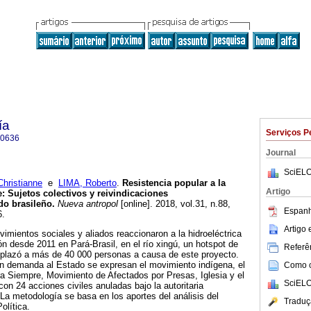
ía
Serviços P
-0636
Journal
SciELO
ristianne
e
LIMA, Roberto
.
Resistencia popular a la
Artigo
: Sujetos colectivos y reivindicaciones
do brasileño.
Nueva antropol
[online]. 2018, vol.31, n.88,
Espanh
6.
Artigo
mientos sociales y aliados reaccionaron a la hidroeléctrica
n desde 2011 en Pará-Brasil, en el río xingú, un hotspot de
Referên
splazó a más de 40 000 personas a causa de este proyecto.
 en demanda al Estado se expresan el movimiento indígena, el
Como ci
a Siempre, Movimiento de Afectados por Presas, Iglesia y el
SciELO
con 24 acciones civiles anuladas bajo la autoritaria
a metodología se basa en los aportes del análisis del
Traduç
olítica.