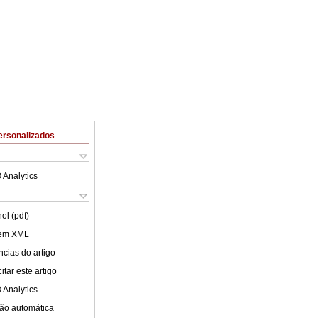
ersonalizados
 Analytics
ol (pdf)
 em XML
cias do artigo
tar este artigo
 Analytics
ão automática