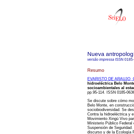
Nueva antropolog
versão impressa
ISSN
0185
Resumo
EVARISTO DE ARAUJO, Ch
hidroeléctrica Belo Monte
socioambientales al esta
pp.95-114. ISSN 0185-063
Se discute sobre cómo movi
Belo Monte, en construcció
sociobiodiversidad. Se de
Contra la hidroeléctrica y
Movimiento Xingú Vivo par
Ministerio Público Federal 
Suspensión de Seguridad. L
discurso y de la Ecología P