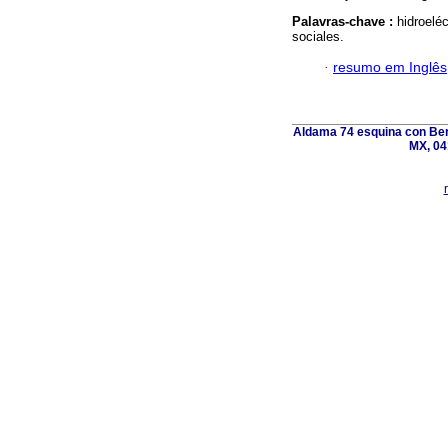
Palavras-chave :
hidroelé
sociales.
·
resumo em Inglês
Aldama 74 esquina con Ber
MX, 04