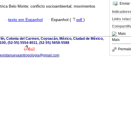
Enviar 
ctrica Belo Monte; conflicto socioambiental; movimientos
Indicadore
Links rela
·
texto em Espanhol
·
Espanhol (
pdf
)
Compartilh
Mais
lín, Colonia del Carmen, Coyoacán, México, Ciudad de México,
Mais
100, (52-55) 5554-8011, (52-55) 5658-5588
Permali
revistanuevaantropologia@gmail.com