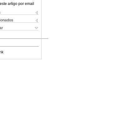
este artigo por email
s
cionados
ar
nk