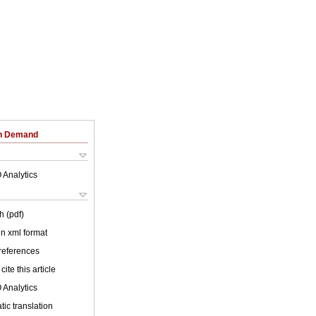
on Demand
 Analytics
h (pdf)
 in xml format
 references
cite this article
 Analytics
ic translation