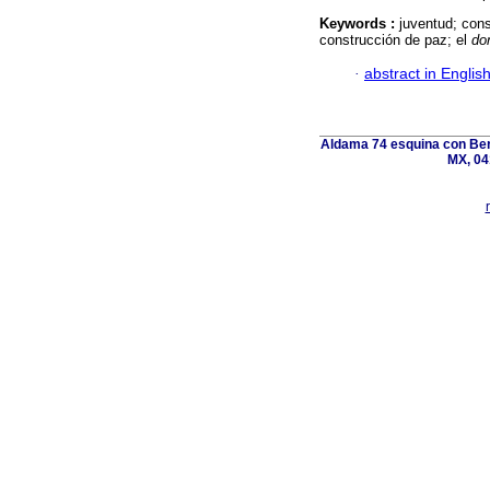
Keywords :
juventud; cons
construcción de paz; el
do
·
abstract in Englis
Aldama 74 esquina con Ber
MX, 04