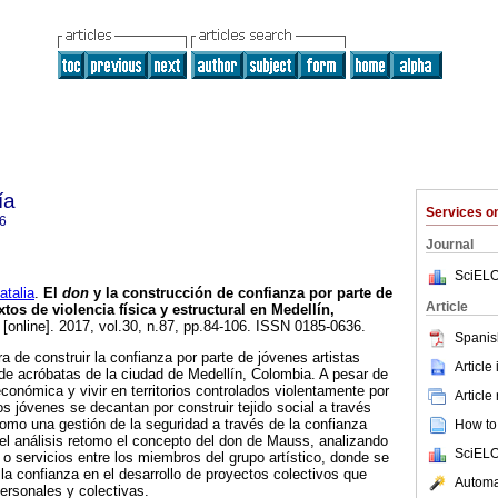
ía
Services 
6
Journal
SciELO
talia
.
El
don
y la construcción de confianza por parte de
Article
xtos de violencia física y estructural en Medellín,
[online]. 2017, vol.30, n.87, pp.84-106. ISSN 0185-0636.
Spanis
ra de construir la confianza por parte de jóvenes artistas
Article
de acróbatas de la ciudad de Medellín, Colombia. A pesar de
conómica y vivir en territorios controlados violentamente por
Article
s jóvenes se decantan por construir tejido social a través
 como una gestión de la seguridad a través de la confianza
How to 
 el análisis retomo el concepto del don de Mauss, analizando
SciELO
 o servicios entre los miembros del grupo artístico, donde se
 la confianza en el desarrollo de proyectos colectivos que
Automat
personales y colectivas.