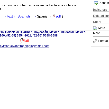
Send th
trucción de confianza; resistencia frente a la violencia;
n
.
Indicators
Related lin
h
·
text in Spanish
·
Spanish (
pdf
)
Share
More
lín, Colonia del Carmen, Coyoacán, México, Ciudad de México,
More
100, (52-55) 5554-8011, (52-55) 5658-5588
Permali
revistanuevaantropologia@gmail.com