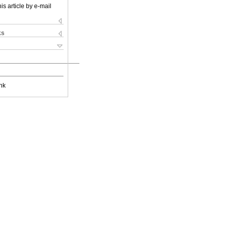
is article by e-mail
ks
nk