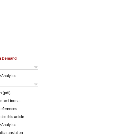
on Demand
 Analytics
h (pdf)
 in xml format
 references
cite this article
 Analytics
ic translation