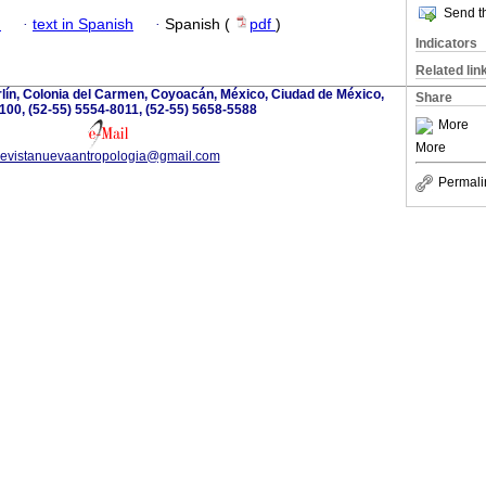
Send th
h
·
text in Spanish
·
Spanish (
pdf
)
Indicators
Related lin
lín, Colonia del Carmen, Coyoacán, México, Ciudad de México,
Share
100, (52-55) 5554-8011, (52-55) 5658-5588
More
More
revistanuevaantropologia@gmail.com
Permali