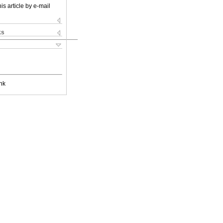
is article by e-mail
ks
nk