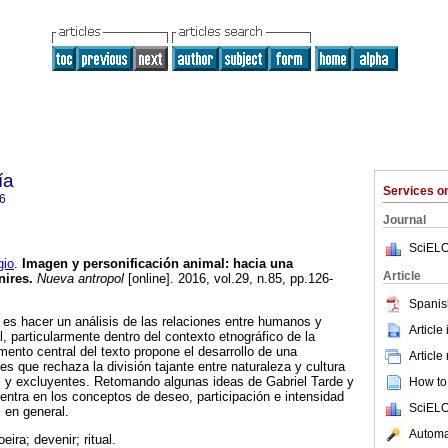
ía
Services 
6
Journal
SciELO
io
.
Imagen y personificación animal: hacia una
Article
nires.
Nueva antropol
[online]. 2016, vol.29, n.85, pp.126-
Spanis
o es hacer un análisis de las relaciones entre humanos y
Article
l, particularmente dentro del contexto etnográfico de la
mento central del texto propone el desarrollo de una
Article
es que rechaza la división tajante entre naturaleza y cultura
y excluyentes. Retomando algunas ideas de Gabriel Tarde y
How to 
centra en los conceptos de deseo, participación e intensidad
SciELO
l en general.
Automat
ira; devenir; ritual.