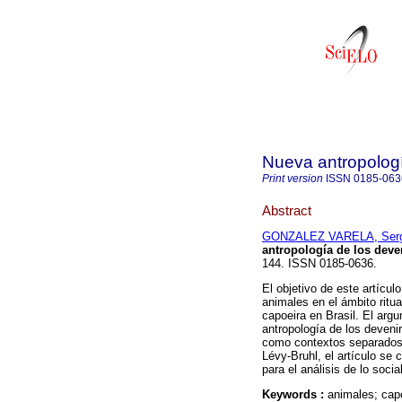
Nueva antropolog
Print version
ISSN
0185-063
Abstract
GONZALEZ VARELA, Serg
antropología de los deve
144. ISSN 0185-0636.
El objetivo de este artícul
animales en el ámbito ritua
capoeira en Brasil. El argu
antropología de los devenir
como contextos separados 
Lévy-Bruhl, el artículo se 
para el análisis de lo socia
Keywords :
animales; capoe