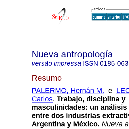
Nueva antropología
versão impressa
ISSN
0185-063
Resumo
PALERMO, Hernán M.
e
LE
Carlos
.
Trabajo, disciplina y
masculinidades: un análisi
entre dos industrias extract
Argentina y México
.
Nueva an