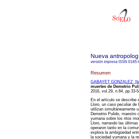
Nueva antropolog
versión impresa
ISSN
0185-
Resumen
GABAYET GONZALEZ, Nat
muertes de Demetrio Pulid
2016, vol.29, n.84, pp.33-
En el artículo se describe
Lloro, un caso peculiar de
utilizan simultáneamente un
Demetrio Pulido, maestro c
yumana sobre los ritos mort
Lloro, narrando las última
operaron tanto en la comuni
explora la ambigüedad ent
la sociedad yumana y la re