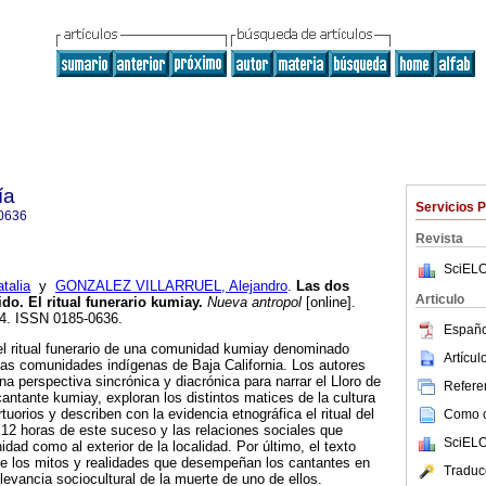
ía
Servicios 
0636
Revista
SciELO
alia
y
GONZALEZ VILLARRUEL, Alejandro
.
Las dos
Articulo
o. El ritual funerario kumiay.
Nueva antropol
[online].
54. ISSN 0185-0636.
Españo
 el ritual funerario de una comunidad kumiay denominado
Artícu
 las comunidades indígenas de Baja California. Los autores
a perspectiva sincrónica y diacrónica para narrar el Lloro de
Referen
antante kumiay, exploran los distintos matices de la cultura
uorios y describen con la evidencia etnográfica el ritual del
Como ci
s 12 horas de este suceso y las relaciones sociales que
SciELO
dad como al exterior de la localidad. Por último, el texto
re los mitos y realidades que desempeñan los cantantes en
Traduc
levancia sociocultural de la muerte de uno de ellos.