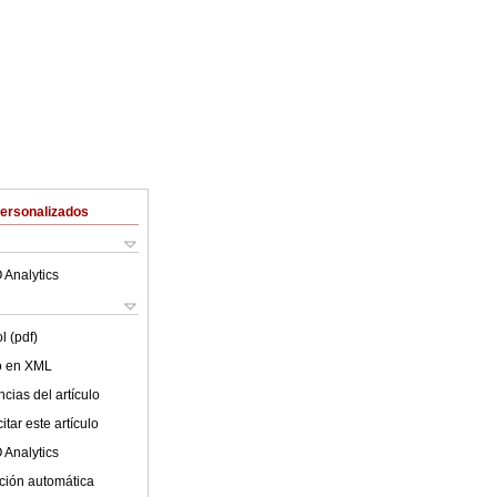
Personalizados
 Analytics
l (pdf)
lo en XML
cias del artículo
tar este artículo
 Analytics
ción automática