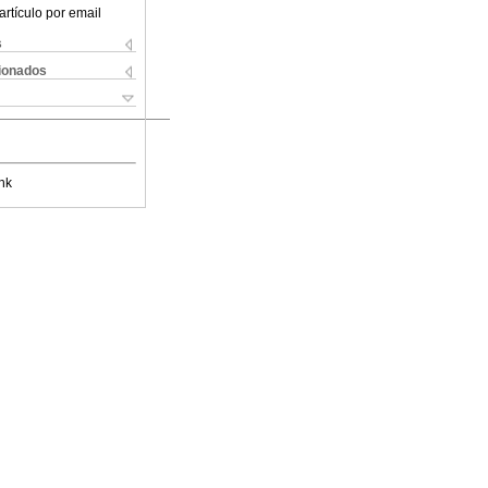
artículo por email
s
cionados
nk