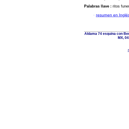
Palabras llave :
ritos fune
·
resumen en Inglé
Aldama 74 esquina con Ber
MX, 04