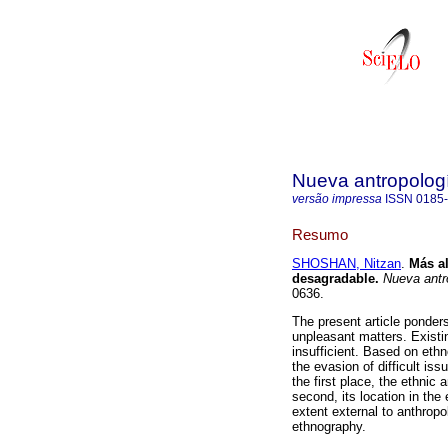
Nueva antropolog
versão impressa
ISSN
0185
Resumo
SHOSHAN, Nitzan
.
Más al
desagradable
.
Nueva antr
0636.
The present article ponders
unpleasant matters. Existin
insufficient. Based on eth
the evasion of difficult iss
the first place, the ethni
second, its location in th
extent external to anthropo
ethnography.