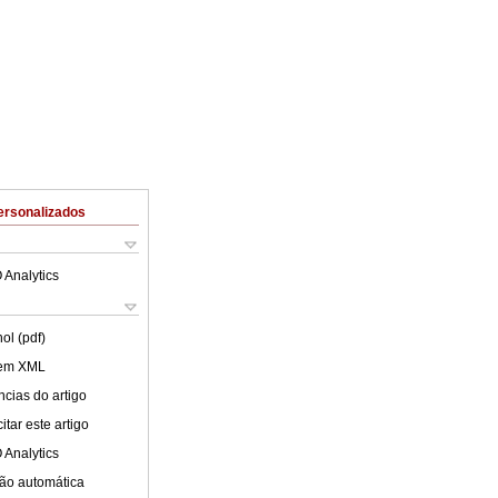
ersonalizados
 Analytics
ol (pdf)
 em XML
cias do artigo
tar este artigo
 Analytics
ão automática