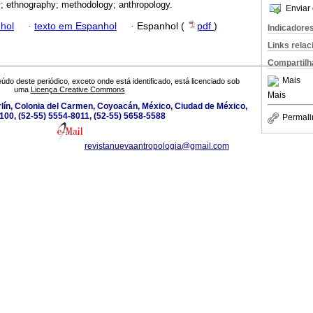
 ethnography; methodology; anthropology.
Enviar 
hol
·
texto em Espanhol
·
Espanhol (
pdf
)
Indicadore
Links rela
Compartilh
Mais
údo deste periódico, exceto onde está identificado, está licenciado sob
uma
Licença Creative Commons
Mais
lín, Colonia del Carmen, Coyoacán, México, Ciudad de México,
100, (52-55) 5554-8011, (52-55) 5658-5588
Permali
revistanuevaantropologia@gmail.com