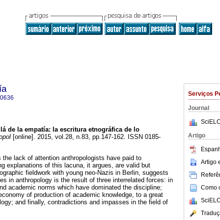
ía
Serviços P
-0636
Journal
SciELO
lá de la empatía
:
la escritura etnográfica de lo
Artigo
opol
[online]. 2015, vol.28, n.83, pp.147-162. ISSN 0185-
Espanh
 the lack of attention anthropologists have paid to
Artigo
g explanations of this lacuna, it argues, are valid but
nographic fieldwork with young neo-Nazis in Berlin, suggests
Referên
ues in anthropology is the result of three interrelated forces: in
c and academic norms which have dominated the discipline;
Como ci
e economy of production of academic knowledge, to a great
SciELO
logy; and finally, contradictions and impasses in the field of
Traduç