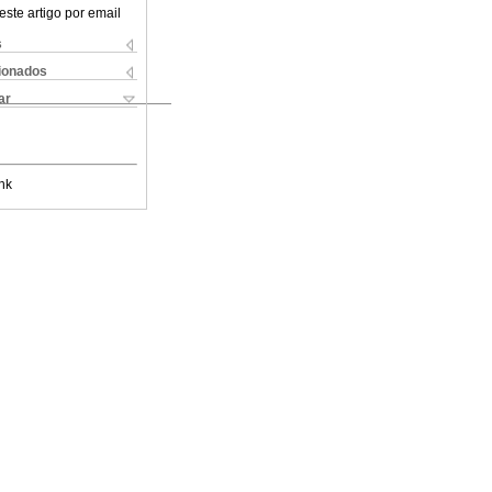
este artigo por email
s
cionados
ar
nk