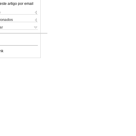
este artigo por email
s
cionados
ar
nk