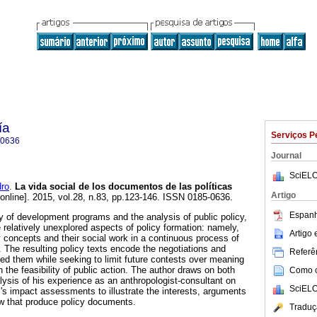
ía
Serviços P
-0636
Journal
SciELO
ro
.
La vida social de los documentos de las políticas
Artigo
online]. 2015, vol.28, n.83, pp.123-146. ISSN 0185-0636.
Espanh
 of development programs and the analysis of public policy,
 relatively unexplored aspects of policy formation: namely,
Artigo
y concepts and their social work in a continuous process of
 The resulting policy texts encode the negotiations and
Referên
ced them while seeking to limit future contests over meaning
 the feasibility of public action. The author draws on both
Como ci
lysis of his experience as an anthropologist-consultant on
SciELO
s impact assessments to illustrate the interests, arguments
ew that produce policy documents.
Traduç