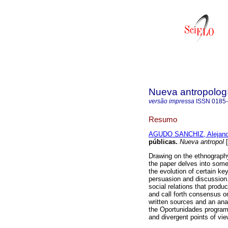
Nueva antropolog
versão impressa
ISSN
0185
Resumo
AGUDO SANCHIZ, Alejand
públicas
.
Nueva antropol
[
Drawing on the ethnography
the paper delves into some
the evolution of certain ke
persuasion and discussion.
social relations that produ
and call forth consensus on
written sources and an ana
the Oportunidades program'
and divergent points of vi