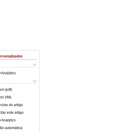
ersonalizados
 Analytics
ol (pdf)
 em XML
cias do artigo
tar este artigo
 Analytics
ão automática