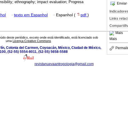
nsibility; ethnography; impact evaluation; Progresa
Enviar 
Indicadore
hol
·
texto em Espanhol
·
Espanhol (
pdf
)
Links rela
Compartilh
Mais
údo deste periódico, exceto onde está identificado, está licenciado sob
Mais
uma
Licença Creative Commons
lín, Colonia del Carmen, Coyoacán, México, Ciudad de México,
Permali
100, (52-55) 5554-8011, (52-55) 5658-5588
revistanuevaantropologia@gmail.com