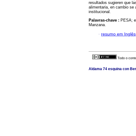
resultados sugieren que la
alimentaria, en cambio se 
institucional.
Palavras-chave :
PESA; et
Manzana.
·
resumo em Inglês
Todo o conte
Aldama 74 esquina con Berl