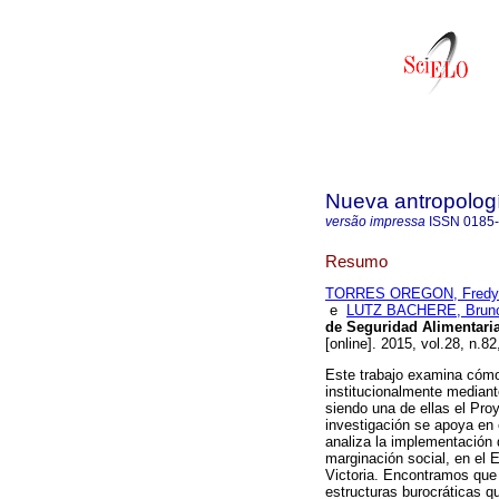
Nueva antropolog
versão impressa
ISSN
0185
Resumo
TORRES OREGON, Fredy
e
LUTZ BACHERE, Bruno
de Seguridad Alimentar
[online]. 2015, vol.28, n.
Este trabajo examina cómo
institucionalmente mediant
siendo una de ellas el Pro
investigación se apoya en e
analiza la implementación 
marginación social, en el 
Victoria. Encontramos que 
estructuras burocráticas qu