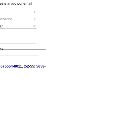
este artigo por email
s
cionados
ar
nk
5) 5554-8011, (52-55) 5658-