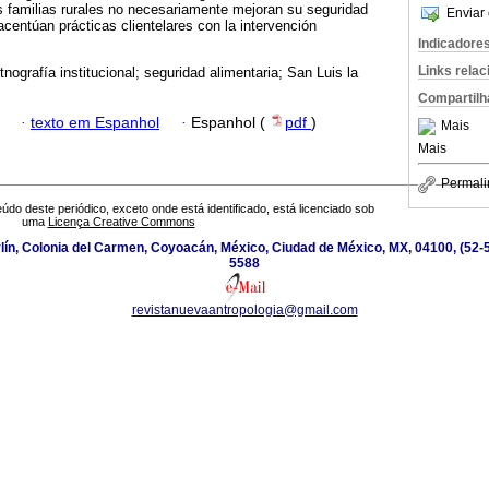
s familias rurales no necesariamente mejoran su seguridad
Enviar 
acentúan prácticas clientelares con la intervención
Indicadore
Links rela
nografía institucional; seguridad alimentaria; San Luis la
Compartilh
·
texto em Espanhol
·
Espanhol (
pdf
)
Mais
Mais
Permali
údo deste periódico, exceto onde está identificado, está licenciado sob
uma
Licença Creative Commons
ín, Colonia del Carmen, Coyoacán, México, Ciudad de México, MX, 04100, (52-5
5588
revistanuevaantropologia@gmail.com