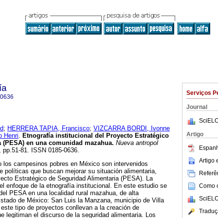
ía
Serviços P
-0636
Journal
SciELO
d
;
HERRERA TAPIA, Francisco
;
VIZCARRA BORDI, Ivonne
Artigo
 Henri
.
Etnografía institucional del Proyecto Estratégico
ia (PESA) en una comunidad mazahua
.
Nueva antropol
Espanh
82, pp.51-81. ISSN 0185-0636.
Artigo
 los campesinos pobres en México son intervenidos
e políticas que buscan mejorar su situación alimentaria,
Referên
yecto Estratégico de Seguridad Alimentaria (PESA). La
l enfoque de la etnografía institucional. En este estudio se
Como ci
del PESA en una localidad rural mazahua, de alta
SciELO
Estado de México: San Luis la Manzana, municipio de Villa
este tipo de proyectos conllevan a la creación de
Traduç
e legitiman el discurso de la seguridad alimentaria. Los