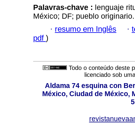
Palavras-chave :
lenguaje rit
México; DF; pueblo originario.
·
resumo em Inglês
·
pdf
)
Todo o conteúdo deste pe
licenciado sob um
Aldama 74 esquina con Ber
México, Ciudad de México, M
5
revistanuevaa