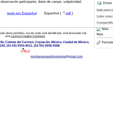
 observación participante; diario de campo; subjetividad;
Enviar 
Indicadore
·
texto em Espanhol
·
Espanhol (
pdf
)
Links rela
Compartilh
Mais
údo deste periódico, exceto onde está identificado, está licenciado sob
Mais
uma
Licença Creative Commons
lín, Colonia del Carmen, Coyoacán, México, Ciudad de México,
Permali
100, (52-55) 5554-8011, (52-55) 5658-5588
revistanuevaantropologia@gmail.com