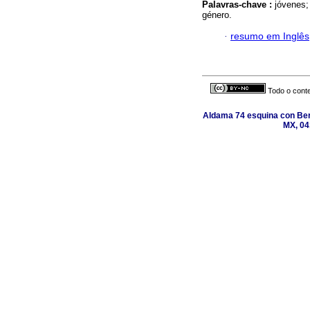
Palavras-chave :
jóvenes;
género.
·
resumo em Inglês
Todo o conte
Aldama 74 esquina con Ber
MX, 04