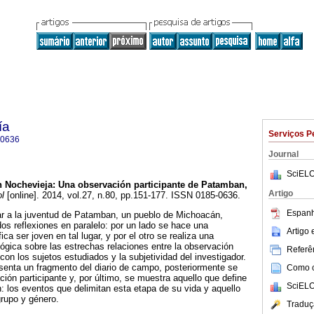
ía
Serviços P
-0636
Journal
SciELO
n Nochevieja
:
Una observación participante de Patamban,
Artigo
l
[online]. 2014, vol.27, n.80, pp.151-177. ISSN 0185-0636.
Espanh
atar a la juventud de Patamban, un pueblo de Michoacán,
os reflexiones en paralelo: por un lado se hace una
Artigo
ica ser joven en tal lugar, y por el otro se realiza una
lógica sobre las estrechas relaciones entre la observación
Referên
 con los sujetos estudiados y la subjetividad del investigador.
resenta un fragmento del diario de campo, posteriormente se
Como ci
ción participante y, por último, se muestra aquello que define
SciELO
 los eventos que delimitan esta etapa de su vida y aquello
rupo y género.
Traduç