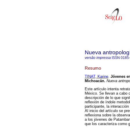
Nueva antropolog
versão impressa
ISSN
0185
Resumo
TINAT, Karine
.
Jóvenes e
Michoacán
.
Nueva antropo
Este artículo intenta retr
México. Se llevan a cabo d
descripción de lo que signif
reflexión de índole metodo
participante, la interacción
Al inicio del artículo se p
reflexiona sobre la observa
a los jóvenes de Patamban:
que los caracteriza como g