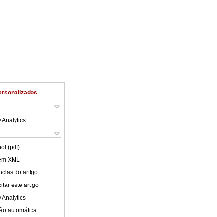
ersonalizados
 Analytics
ol (pdf)
 em XML
cias do artigo
tar este artigo
 Analytics
ão automática