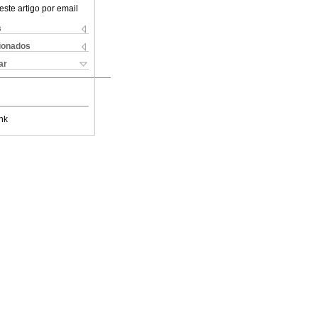
este artigo por email
s
cionados
ar
nk