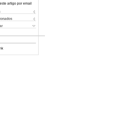
este artigo por email
s
cionados
ar
nk