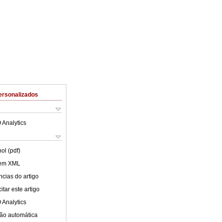
ersonalizados
 Analytics
ol (pdf)
 em XML
cias do artigo
tar este artigo
 Analytics
ão automática