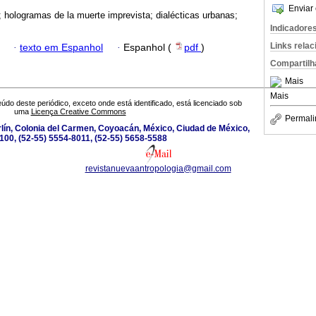
Enviar 
; hologramas de la muerte imprevista; dialécticas urbanas;
Indicadore
Links rela
·
texto em Espanhol
·
Espanhol (
pdf
)
Compartilh
Mais
Mais
údo deste periódico, exceto onde está identificado, está licenciado sob
uma
Licença Creative Commons
Permali
lín, Colonia del Carmen, Coyoacán, México, Ciudad de México,
100, (52-55) 5554-8011, (52-55) 5658-5588
revistanuevaantropologia@gmail.com