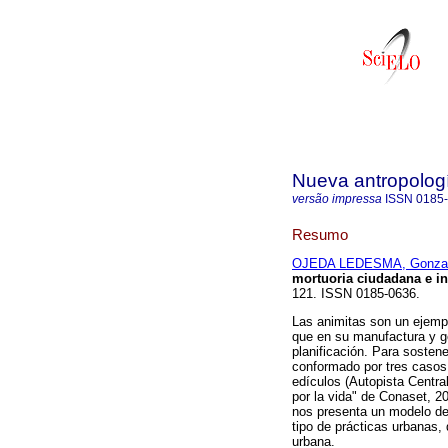
Nueva antropolog
versão impressa
ISSN
0185
Resumo
OJEDA LEDESMA, Gonzal
mortuoria ciudadana e i
121. ISSN 0185-0636.
Las animitas son un ejemp
que en su manufactura y g
planificación. Para sostene
conformado por tres casos
edículos (Autopista Centr
por la vida" de Conaset, 20
nos presenta un modelo de 
tipo de prácticas urbanas, 
urbana.