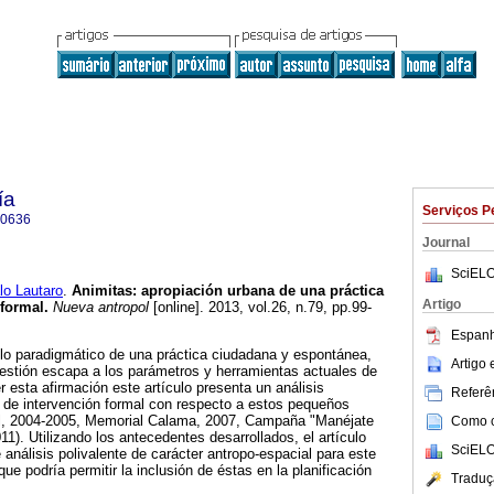
ía
Serviços P
-0636
Journal
SciELO
o Lautaro
.
Animitas
:
apropiación urbana de una práctica
Artigo
nformal
.
Nueva antropol
[online]. 2013, vol.26, n.79, pp.99-
Espanh
lo paradigmático de una práctica ciudadana y espontánea,
Artigo
estión escapa a los parámetros y herramientas actuales de
r esta afirmación este artículo presenta un análisis
Referên
 de intervención formal con respecto a estos pequeños
al, 2004-2005, Memorial Calama, 2007, Campaña "Manéjate
Como ci
11). Utilizando los antecedentes desarrollados, el artículo
SciELO
análisis polivalente de carácter antropo-espacial para este
que podría permitir la inclusión de éstas en la planificación
Traduç