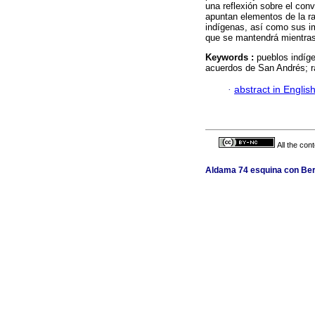
una reflexión sobre el conv
apuntan elementos de la r
indígenas, así como sus im
que se mantendrá mientras
Keywords :
pueblos indíge
acuerdos de San Andrés; r
·
abstract in Englis
All the con
Aldama 74 esquina con Berl