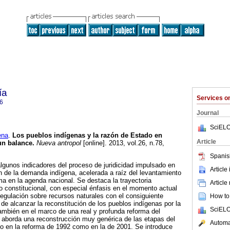
ía
Services 
6
Journal
SciELO
ena
.
Los pueblos indígenas y la razón de Estado en
Article
un balance
.
Nueva antropol
[online]. 2013, vol.26, n.78,
.
Spanis
lgunos indicadores del proceso de juridicidad impulsado en
Article
ón de la demanda indígena, acelerada a raíz del levantamiento
ma en la agenda nacional. Se destaca la trayectoria
Article
o constitucional, con especial énfasis en el momento actual
regulación sobre recursos naturales con el consiguiente
How to 
 de alcanzar la reconstitución de los pueblos indígenas por la
SciELO
ambién en el marco de una real y profunda reforma del
 aborda una reconstrucción muy genérica de las etapas del
Automat
nto en la reforma de 1992 como en la de 2001. Se introduce