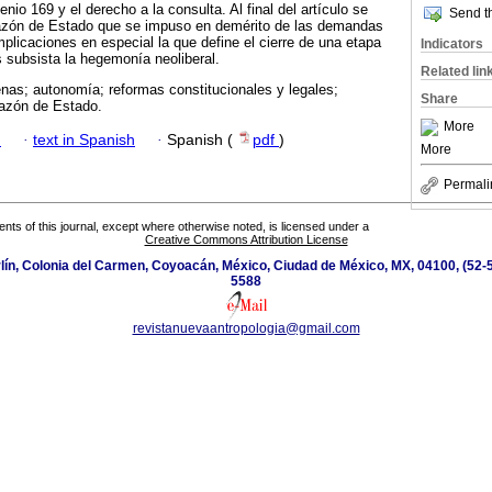
enio 169 y el derecho a la consulta. Al final del artículo se
Send th
azón de Estado que se impuso en demérito de las demandas
plicaciones en especial la que define el cierre de una etapa
Indicators
 subsista la hegemonía neoliberal.
Related lin
nas; autonomía; reformas constitucionales y legales;
Share
azón de Estado.
More
h
·
text in Spanish
·
Spanish (
pdf
)
More
Permali
tents of this journal, except where otherwise noted, is licensed under a
Creative Commons Attribution License
ín, Colonia del Carmen, Coyoacán, México, Ciudad de México, MX, 04100, (52-5
5588
revistanuevaantropologia@gmail.com