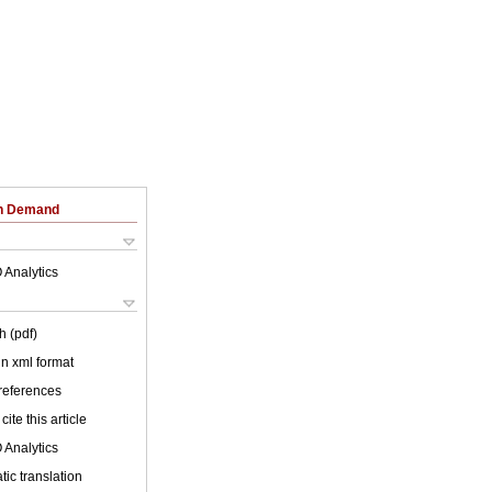
on Demand
 Analytics
h (pdf)
 in xml format
 references
cite this article
 Analytics
ic translation