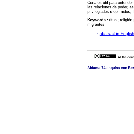
Cena es útil para entender
las relaciones de poder, as
privilegiados u oprimidos, 
Keywords :
ritual; religi
migrantes.
·
abstract in Englis
All the con
Aldama 74 esquina con Berl