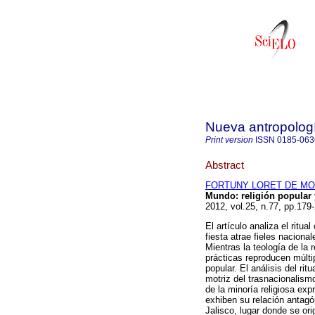
Nueva antropolog
Print version
ISSN
0185-063
Abstract
FORTUNY LORET DE MOLA
Mundo
:
religión popular
2012, vol.25, n.77, pp.17
El artículo analiza el ritu
fiesta atrae fieles nacion
Mientras la teología de la 
prácticas reproducen múlti
popular. El análisis del ri
motriz del trasnacionalism
de la minoría religiosa ex
exhiben su relación antag
Jalisco, lugar donde se ori