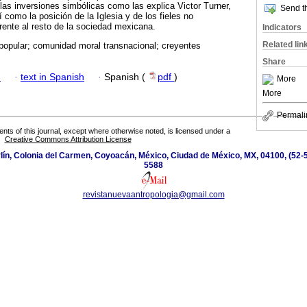
 las inversiones simbólicas como las explica Victor Turner,
Send th
í como la posición de la Iglesia y de los fieles no
frente al resto de la sociedad mexicana.
Indicators
Related lin
ón popular; comunidad moral transnacional; creyentes
Share
h
·
text in Spanish
·
Spanish (
pdf
)
More
More
Permali
tents of this journal, except where otherwise noted, is licensed under a
Creative Commons Attribution License
ín, Colonia del Carmen, Coyoacán, México, Ciudad de México, MX, 04100, (52-5
5588
revistanuevaantropologia@gmail.com