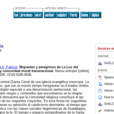
ía
Services 
6
Journal
SciELO
, Patricia
.
Migrantes y peregrinos de La Luz del
Article
 y comunidad moral transnacional
.
Nueva antropol
[online].
9-200. ISSN 0185-0636.
Spanis
al central (Santa Cena) de una iglesia evangélica mexicana. La
Article
ales, que son al mismo tiempo inmigrantes en Estados Unidos.
religión equivale a una denominación pentecostal, las
Article
ples rasgos y contenidos que encontramos en la religión
tual demuestra que la comunidad religiosa constituye el eje
How to 
o de los migrantes creyentes. En esta fiesta los seguidores
SciELO
presan su oposición al catolicismo dominante, al tiempo que
ónica con las clases sociales hegemónicas de Guadalajara,
Automat
ginó la fe. El tiempo y espacio extraordinarios de la Santa