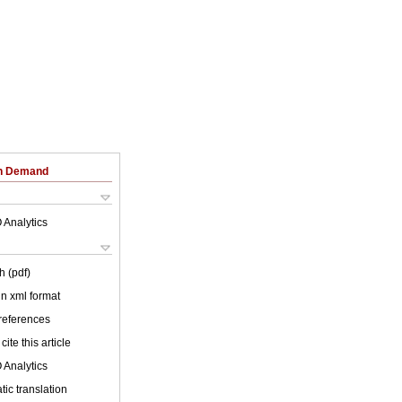
on Demand
 Analytics
h (pdf)
 in xml format
 references
cite this article
 Analytics
ic translation