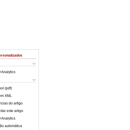
ersonalizados
 Analytics
ol (pdf)
 em XML
cias do artigo
tar este artigo
 Analytics
ão automática