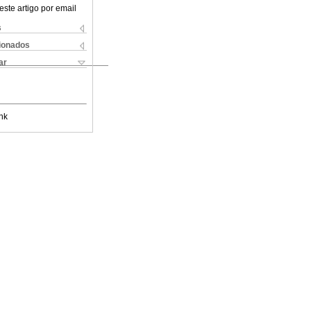
este artigo por email
s
cionados
ar
nk