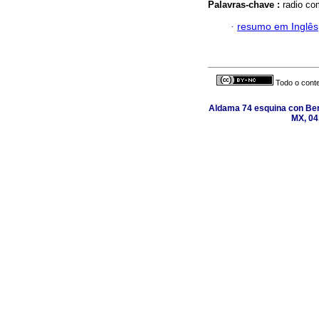
Palavras-chave :
radio co
·
resumo em Inglês
Todo o conte
Aldama 74 esquina con Ber
MX, 04