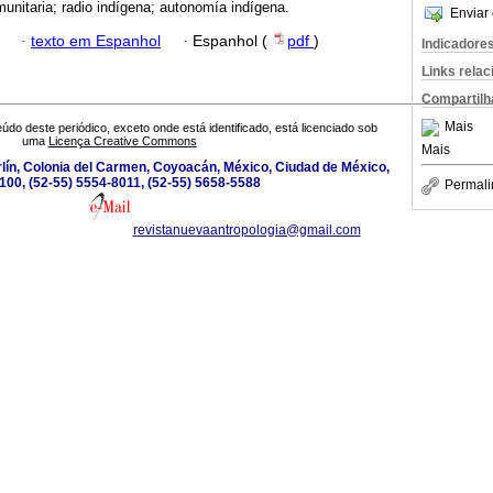
munitaria; radio indígena; autonomía indígena.
Enviar 
·
texto em Espanhol
·
Espanhol (
pdf
)
Indicadore
Links rela
Compartilh
Mais
údo deste periódico, exceto onde está identificado, está licenciado sob
uma
Licença Creative Commons
Mais
lín, Colonia del Carmen, Coyoacán, México, Ciudad de México,
100, (52-55) 5554-8011, (52-55) 5658-5588
Permali
revistanuevaantropologia@gmail.com