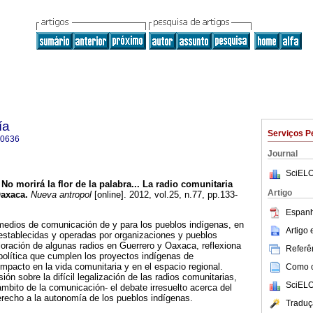
ía
Serviços P
-0636
Journal
SciELO
No morirá la flor de la palabra... La radio comunitaria
Artigo
Oaxaca
.
Nueva antropol
[online]. 2012, vol.25, n.77, pp.133-
Espanh
 medios de comunicación de y para los pueblos indígenas, en
Artigo
s establecidas y operadas por organizaciones y pueblos
aloración de algunas radios en Guerrero y Oaxaca, reflexiona
Referên
 política que cumplen los proyectos indígenas de
mpacto en la vida comunitaria y en el espacio regional.
Como ci
ón sobre la difícil legalización de las radios comunitarias,
SciELO
ámbito de la comunicación- el debate irresuelto acerca del
erecho a la autonomía de los pueblos indígenas.
Traduç