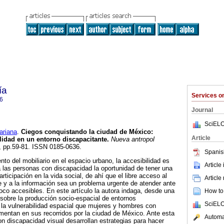
ía
Services 
6
Journal
SciELO
riana
.
Ciegos conquistando la ciudad de México
:
Article
ilidad en un entorno discapacitante
.
Nueva antropol
76, pp.59-81. ISSN 0185-0636.
Spanis
to del mobiliario en el espacio urbano, la accesibilidad es
Article
 las personas con discapacidad la oportunidad de tener una
rticipación en la vida social, de ahí que el libre acceso al
Article
te y a la información sea un problema urgente de atender ante
oco accesibles. En este artículo la autora indaga, desde una
How to 
 sobre la producción socio-espacial de entornos
SciELO
r la vulnerabilidad espacial que mujeres y hombres con
mentan en sus recorridos por la ciudad de México. Ante esta
Automat
n discapacidad visual desarrollan estrategias para hacer