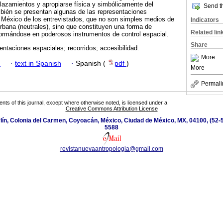
azamientos y apropiarse física y simbólicamente del
Send th
mbién se presentan algunas de las representaciones
e México de los entrevistados, que no son simples medios de
Indicators
urbana (neutrales), sino que constituyen una forma de
Related lin
formándose en poderosos instrumentos de control espacial.
Share
entaciones espaciales; recorridos; accesibilidad.
More
h
·
text in Spanish
·
Spanish (
pdf
)
More
Permali
tents of this journal, except where otherwise noted, is licensed under a
Creative Commons Attribution License
ín, Colonia del Carmen, Coyoacán, México, Ciudad de México, MX, 04100, (52-5
5588
revistanuevaantropologia@gmail.com