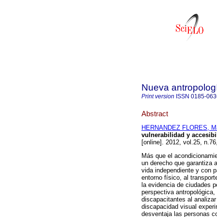
Nueva antropolog
Print version
ISSN
0185-063
Abstract
HERNANDEZ FLORES, Ma
vulnerabilidad y accesib
[online]. 2012, vol.25, n.
Más que el acondicionamien
un derecho que garantiza a
vida independiente y con pa
entorno físico, al transpor
la evidencia de ciudades p
perspectiva antropológica,
discapacitantes al analiza
discapacidad visual experi
desventaja las personas co