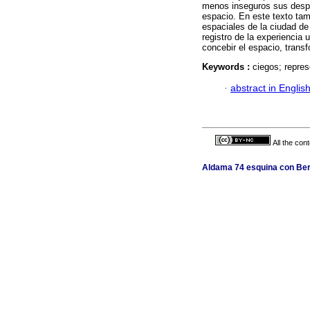
menos inseguros sus despl
espacio. En este texto ta
espaciales de la ciudad d
registro de la experiencia 
concebir el espacio, trans
Keywords :
ciegos; repres
·
abstract in Englis
All the con
Aldama 74 esquina con Berl