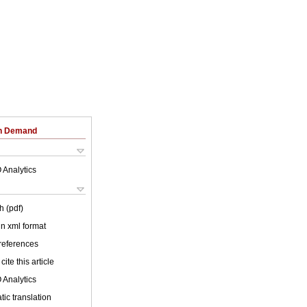
on Demand
 Analytics
h (pdf)
 in xml format
 references
cite this article
 Analytics
ic translation