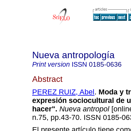
Nueva antropología
Print version
ISSN
0185-0636
Abstract
PEREZ RUIZ, Abel
.
Moda y t
expresión sociocultural de 
hacer"
.
Nueva antropol
[onlin
n.75, pp.43-70. ISSN 0185-06
El presente artículo tiene com