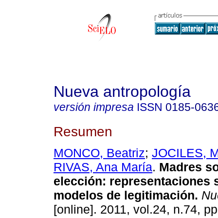
Nueva antropología
versión impresa
ISSN
0185-063
Resumen
MONCO, Beatriz
;
JOCILES, Ma
RIVAS, Ana María
.
Madres so
elección
:
representaciones s
modelos de legitimación
.
Nue
[online]. 2011, vol.24, n.74, 