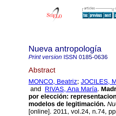
Nueva antropología
Print version
ISSN
0185-0636
Abstract
MONCO, Beatriz
;
JOCILES, Ma
and
RIVAS, Ana María
.
Madr
por elección
:
representacion
modelos de legitimación
.
Nue
[online]. 2011, vol.24, n.74, 