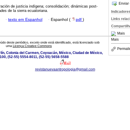
Enviar 
ración de justicia indígena; consolidación; dinámicas post-
des de la sierra ecuatoriana.
Indicadore
Links rela
·
texto em Espanhol
·
Espanhol (
pdf
)
Compartilh
Mais
Mais
údo deste periódico, exceto onde está identificado, está licenciado sob
uma
Licença Creative Commons
Permali
lín, Colonia del Carmen, Coyoacán, México, Ciudad de México,
100, (52-55) 5554-8011, (52-55) 5658-5588
revistanuevaantropologia@gmail.com