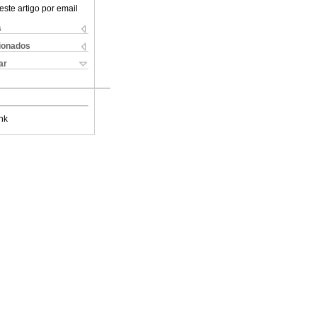
este artigo por email
s
cionados
ar
nk