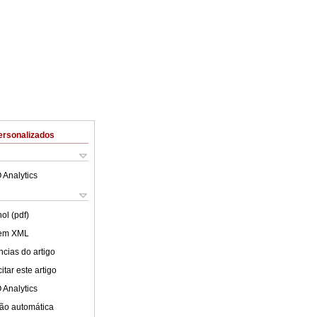
ersonalizados
 Analytics
ol (pdf)
 em XML
cias do artigo
tar este artigo
 Analytics
ão automática