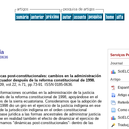
ía
Serviços P
-0636
Journal
SciELO
cas post-constitucionales
:
cambios en la administración
Artigo
Ecuador después de la reforma constitucional de 1998
.
009, vol.22, n.71, pp.73-91. ISSN 0185-0636.
Espanh
nsformaciones ocurridas en la administración de la justicia
Artigo
és de la reforma constitucional de 1998, apoyándose en el
s de la sierra ecuatoriana. Consideramos que la adopción de
Referên
1998 dio un giro en el ejercicio de la justicia indígena en ese
 de la jurisdicción indígena en el orden constitucional
Como ci
ase jurídica a las formas ancestrales de administrar justicia
SciELO
ne en realidad también el efecto de dinamizar el ejercicio de
llamamos "dinámicas post-constitucionales"- dentro de las
Traduç