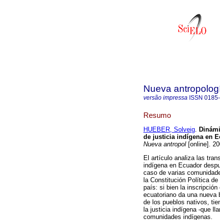
Nueva antropolog
versão impressa
ISSN
0185
Resumo
HUEBER, Solveig
.
Dinámi
de justicia indígena en 
Nueva antropol
[online]. 2
El artículo analiza las tra
indígena en Ecuador despu
caso de varias comunidade
la Constitución Política de 
país: si bien la inscripción
ecuatoriano da una nueva b
de los pueblos nativos, tie
la justicia indígena -que 
comunidades indígenas.