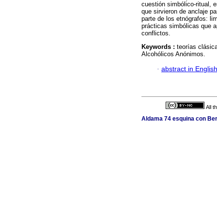
cuestión simbólico-ritual
que sirvieron de anclaje pa
parte de los etnógrafos: li
prácticas simbólicas que 
conflictos.
Keywords :
teorías clásic
Alcohólicos Anónimos.
·
abstract in Englis
All 
Aldama 74 esquina con Berl