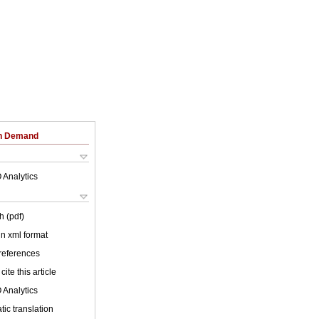
on Demand
 Analytics
h (pdf)
 in xml format
 references
cite this article
 Analytics
ic translation