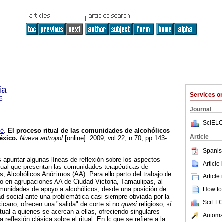
ía
Services 
6
Journal
SciELO
sé
.
El proceso ritual de las comunidades de alcohólicos
Article
éxico
.
Nueva antropol
[online]. 2009, vol.22, n.70, pp.143-
Spanis
s apuntar algunas líneas de reflexión sobre los aspectos
Article
itual que presentan las comunidades terapéuticas de
os, Alcohólicos Anónimos (AA). Para ello parto del trabajo de
Article
o en agrupaciones AA de Ciudad Victoria, Tamaulipas, al
munidades de apoyo a alcohólicos, desde una posición de
How to 
ad social ante una problemática casi siempre obviada por la
SciELO
icano, ofrecen una "salida" de corte si no
quasi
religioso, sí
itual a quienes se acercan a ellas, ofreciendo singulares
Automat
reflexión clásica sobre el ritual. En lo que se refiere a la