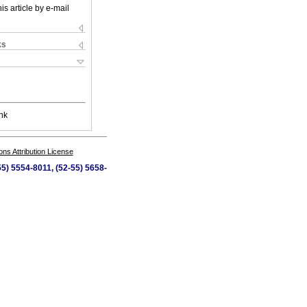
is article by e-mail
ks
nk
s Attribution License
5) 5554-8011, (52-55) 5658-