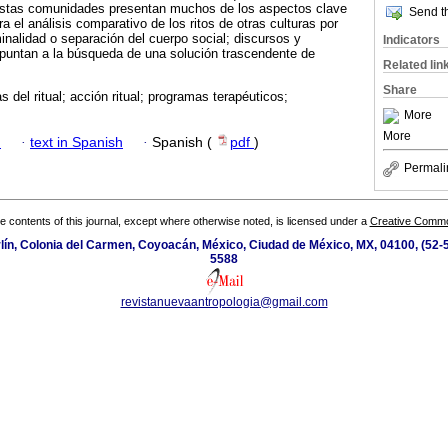
, estas comunidades presentan muchos de los aspectos clave
Send th
ra el análisis comparativo de los ritos de otras culturas por
minalidad o separación del cuerpo social; discursos y
Indicators
apuntan a la búsqueda de una solución trascendente de
Related lin
Share
as del ritual; acción ritual; programas terapéuticos;
More
More
h
·
text in Spanish
·
Spanish (
pdf
)
Permali
the contents of this journal, except where otherwise noted, is licensed under a
Creative Common
ín, Colonia del Carmen, Coyoacán, México, Ciudad de México, MX, 04100, (52-5
5588
revistanuevaantropologia@gmail.com