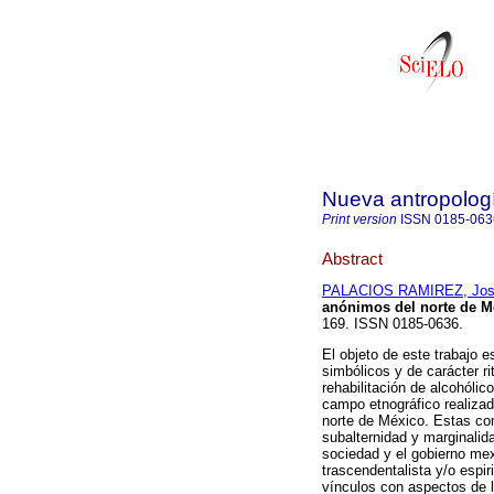
Nueva antropolog
Print version
ISSN
0185-063
Abstract
PALACIOS RAMIREZ, Jo
anónimos del norte de M
169. ISSN 0185-0636.
El objeto de este trabajo e
simbólicos y de carácter r
rehabilitación de alcohólic
campo etnográfico realizad
norte de México. Estas co
subalternidad y marginalid
sociedad y el gobierno mex
trascendentalista y/o espir
vínculos con aspectos de la 