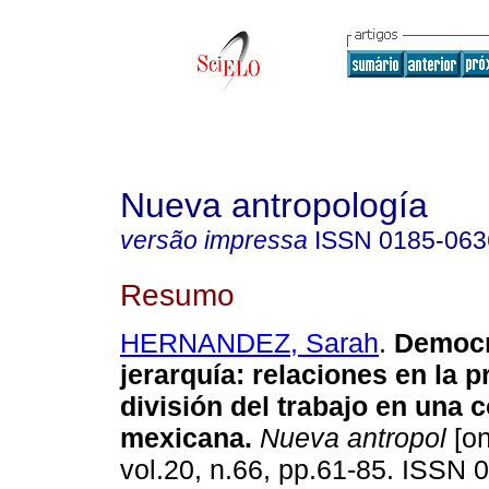
Nueva antropología
versão impressa
ISSN
0185-063
Resumo
HERNANDEZ, Sarah
.
Democr
jerarquía
:
relaciones en la p
división del trabajo en una 
mexicana
.
Nueva antropol
[on
vol.20, n.66, pp.61-85. ISSN 