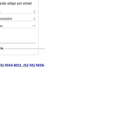
este artigo por email
s
cionados
ar
nk
5) 5554-8011, (52-55) 5658-