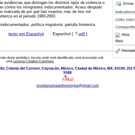
r evidencias que distingan los distintos tipos de violencia o
Enviar 
úan contra los inmigrantes indocumentados. Acaso después
ón matizada de por qué han muertos más de tres mil
Indicadore
onteriza en el periodo 1993-2003.
Links rela
 indocumentados; política migratoria; patrulla fronteriza.
Compartilh
·
texto em Espanhol
·
Espanhol (
pdf
)
Mais
Mais
Permali
údo deste periódico, exceto onde está identificado, está licenciado sob
uma
Licença Creative Commons
ín, Colonia del Carmen, Coyoacán, México, Ciudad de México, MX, 04100, (52-5
5588
revistanuevaantropologia@gmail.com