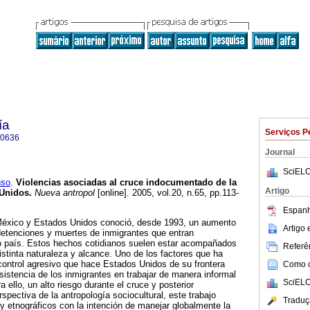
ía
Serviços P
-0636
Journal
SciELO
nso
.
Violencias asociadas al cruce indocumentado de la
Artigo
 Unidos
.
Nueva antropol
[online]. 2005, vol.20, n.65, pp.113-
Espanh
e México y Estados Unidos conoció, desde 1993, un aumento
Artigo
detenciones y muertes de inmigrantes que entran
o país. Estos hechos cotidianos suelen estar acompañados
Referên
istinta naturaleza y alcance. Uno de los factores que ha
l control agresivo que hace Estados Unidos de su frontera
Como ci
rsistencia de los inmigrantes en trabajar de manera informal
SciELO
a ello, un alto riesgo durante el cruce y posterior
spectiva de la antropología sociocultural, este trabajo
Traduç
 y etnográficos con la intención de manejar globalmente la