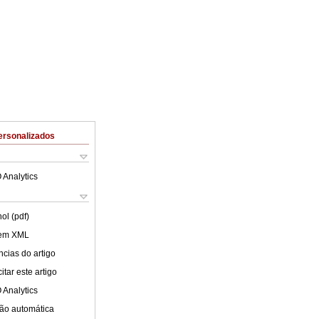
ersonalizados
 Analytics
ol (pdf)
 em XML
cias do artigo
tar este artigo
 Analytics
ão automática