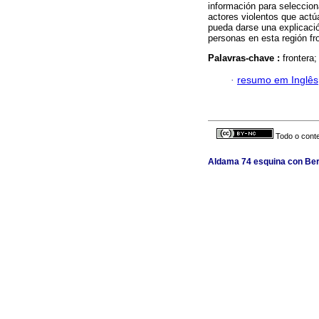
información para selecciona
actores violentos que act
pueda darse una explicaci
personas en esta región fr
Palavras-chave :
frontera;
·
resumo em Inglês
Todo o conte
Aldama 74 esquina con Berl