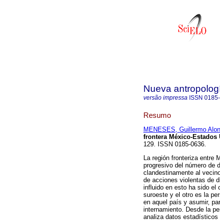
Nueva antropolog
versão impressa
ISSN
0185
Resumo
MENESES, Guillermo Alo
frontera México-Estados
129. ISSN 0185-0636.
La región fronteriza entr
progresivo del número de 
clandestinamente al vecin
de acciones violentas de d
influido en esto ha sido e
suroeste y el otro es la pe
en aquel país y asumir, par
internamiento. Desde la per
analiza datos estadísticos