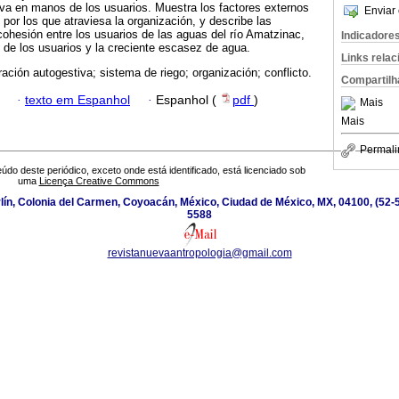
iva en manos de los usuarios. Muestra los factores externos
Enviar 
por los que atraviesa la organización, y describe las
 cohesión entre los usuarios de las aguas del río Amatzinac,
Indicadore
de los usuarios y la creciente escasez de agua.
Links rela
ración autogestiva; sistema de riego; organización; conflicto.
Compartilh
·
texto em Espanhol
·
Espanhol (
pdf
)
Mais
Mais
Permali
údo deste periódico, exceto onde está identificado, está licenciado sob
uma
Licença Creative Commons
ín, Colonia del Carmen, Coyoacán, México, Ciudad de México, MX, 04100, (52-5
5588
revistanuevaantropologia@gmail.com