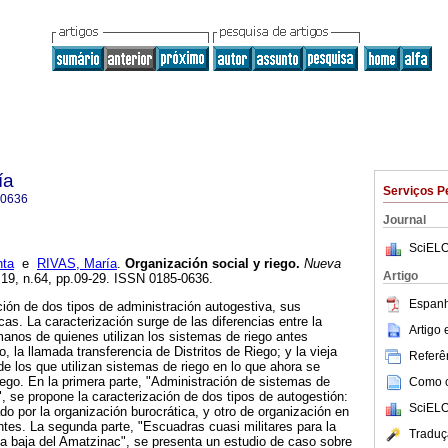
ía
Serviços P
-0636
Journal
SciELO
ta
e
RIVAS, María
.
Organización social y riego
.
Nueva
Artigo
l.19, n.64, pp.09-29. ISSN 0185-0636.
Espanh
ción de dos tipos de administración autogestiva, sus
as. La caracterización surge de las diferencias entre la
Artigo
anos de quienes utilizan los sistemas de riego antes
, la llamada transferencia de Distritos de Riego; y la vieja
Referên
e los que utilizan sistemas de riego en lo que ahora se
go. En la primera parte, "Administración de sistemas de
Como ci
", se propone la caracterización de dos tipos de autogestión:
SciELO
o por la organización burocrática, y otro de organización en
tes. La segunda parte, "Escuadras cuasi militares para la
Traduç
a baja del Amatzinac", se presenta un estudio de caso sobre