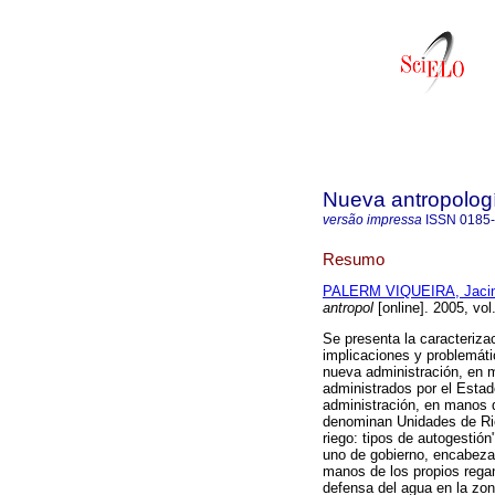
Nueva antropolog
versão impressa
ISSN
0185
Resumo
PALERM VIQUEIRA, Jacin
antropol
[online]. 2005, vo
Se presenta la caracteriza
implicaciones y problemátic
nueva administración, en m
administrados por el Estado
administración, en manos d
denominan Unidades de Rie
riego: tipos de autogestión
uno de gobierno, encabezad
manos de los propios regan
defensa del agua en la zon