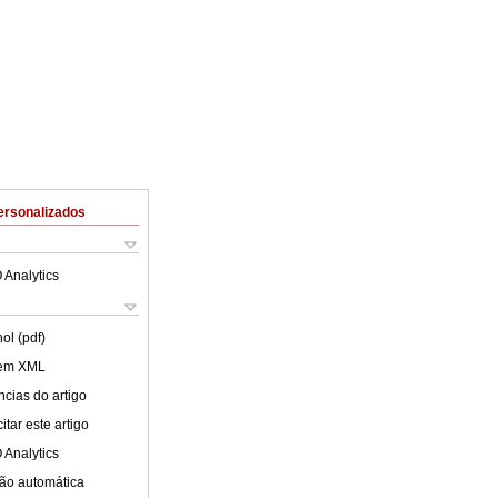
ersonalizados
 Analytics
ol (pdf)
 em XML
cias do artigo
tar este artigo
 Analytics
ão automática