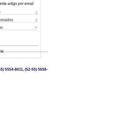
este artigo por email
s
cionados
ar
nk
5) 5554-8011, (52-55) 5658-