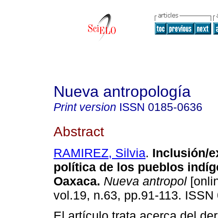
Nueva antropología
Print version
ISSN
0185-0636
Abstract
RAMIREZ, Silvia
.
Inclusión/e
política de los pueblos indí
Oaxaca
.
Nueva antropol
[onli
vol.19, n.63, pp.91-113. ISSN
El artículo trata acerca del de