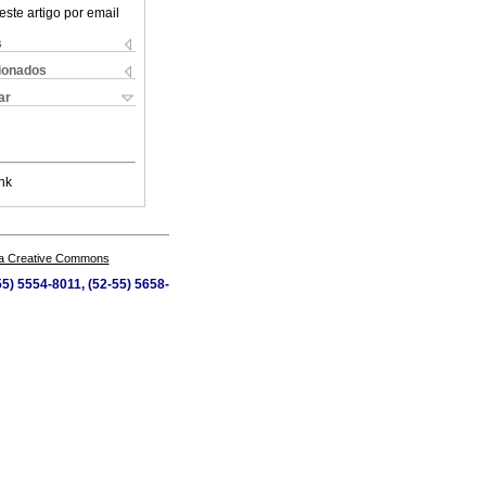
este artigo por email
s
cionados
ar
nk
a Creative Commons
5) 5554-8011, (52-55) 5658-