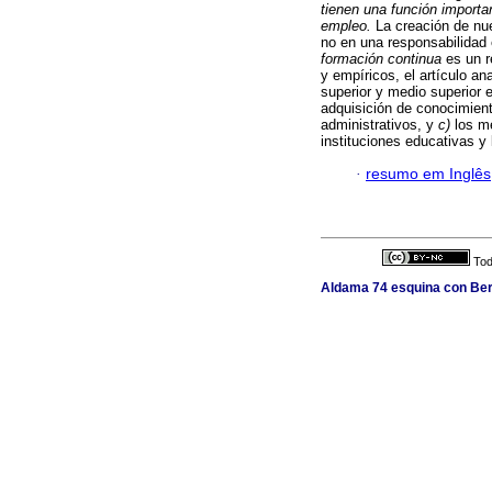
tienen una función importa
empleo.
La creación de nu
no en una responsabilidad 
formación continua
es un r
y empíricos, el artículo an
superior y medio superior 
adquisición de conocimient
administrativos, y
c)
los me
instituciones educativas y
·
resumo em Inglês
Tod
Aldama 74 esquina con Berl