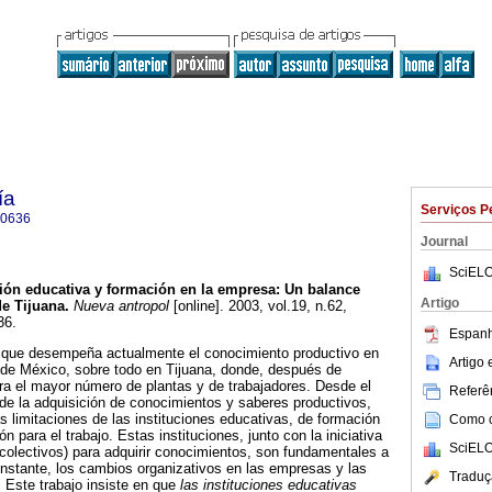
ía
Serviços P
-0636
Journal
SciELO
ón educativa y formación en la empresa
:
Un balance
Artigo
de Tijuana
.
Nueva antropol
[online]. 2003, vol.19, n.62,
36.
Espanh
el que desempeña actualmente el conocimiento productivo en
Artigo
 de México, sobre todo en Tijuana, donde, después de
ra el mayor número de plantas y de trabajadores. Desde el
Referên
a de la adquisición de conocimientos y saberes productivos,
s limitaciones de las instituciones educativas, de formación
Como ci
n para el trabajo. Estas instituciones, junto con la iniciativa
SciELO
s colectivos) para adquirir conocimientos, son fundamentales a
nstante, los cambios organizativos en las empresas y las
Traduç
 Este trabajo insiste en que
las instituciones educativas