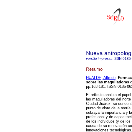
Nueva antropolog
versão impressa
ISSN
0185
Resumo
HUALDE, Alfredo
.
Formaci
sobre las maquiladoras 
pp.163-181. ISSN 0185-06
El artículo analiza el pap
las maquiladoras del norte
Ciudad Juárez, se concent
punto de vista de la teorí
subraya la importancia y la
profesional y de capacitació
de los individuos (y de lo
causa de su renovación co
innovaciones tecnológicas.