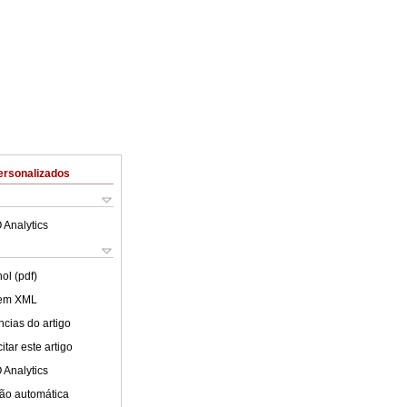
ersonalizados
 Analytics
ol (pdf)
 em XML
cias do artigo
tar este artigo
 Analytics
ão automática