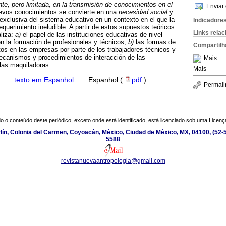
nte, pero limitada, en la transmisión de conocimientos en el
Enviar 
evos conocimientos se convierte en una
necesidad social
y
exclusiva del sistema educativo en un contexto en el que la
Indicadore
equerimiento ineludible. A partir de estos supuestos teóricos
Links rela
aliza:
a)
el papel de las instituciones educativas de nivel
en la formación de profesionales y técnicos;
b)
las formas de
Compartilh
os en las empresas por parte de los trabajadores técnicos y
canismos y procedimientos de interacción de las
Mais
 las maquiladoras.
Mais
·
texto em Espanhol
·
Espanhol (
pdf
)
Permali
o o conteúdo deste periódico, exceto onde está identificado, está licenciado sob uma
Licenç
ín, Colonia del Carmen, Coyoacán, México, Ciudad de México, MX, 04100, (52-5
5588
revistanuevaantropologia@gmail.com