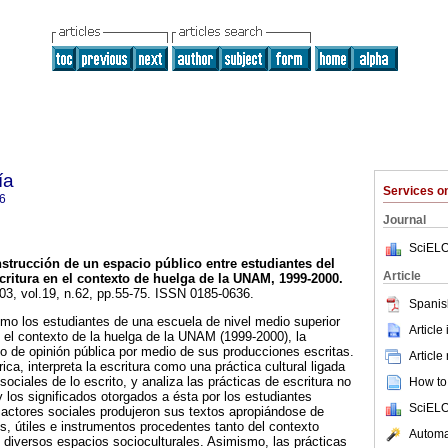
ía
Services 
6
Journal
SciELO
strucción de un espacio público entre estudiantes del
Article
critura en el contexto de huelga de la UNAM, 1999-2000
.
003, vol.19, n.62, pp.55-75. ISSN 0185-0636.
Spanis
ómo los estudiantes de una escuela de nivel medio superior
Article
el contexto de la huelga de la UNAM (1999-2000), la
 de opinión pública por medio de sus producciones escritas.
Article
ca, interpreta la escritura como una práctica cultural ligada
sociales de lo escrito, y analiza las prácticas de escritura no
How to 
 los significados otorgados a ésta por los estudiantes
SciELO
actores sociales produjeron sus textos apropiándose de
os, útiles e instrumentos procedentes tanto del contexto
Automat
diversos espacios socioculturales. Asimismo, las prácticas