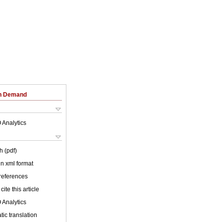
on Demand
 Analytics
h (pdf)
 in xml format
 references
cite this article
 Analytics
ic translation