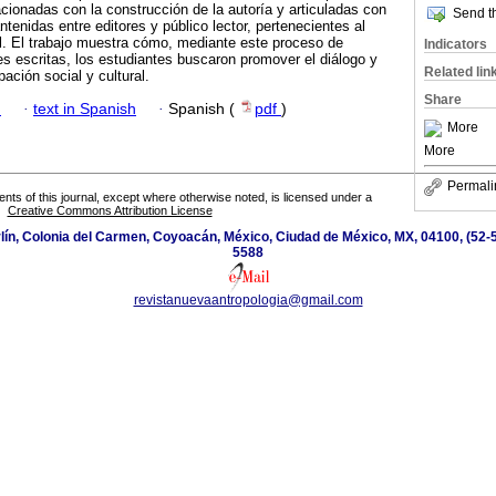
acionadas con la construcción de la autoría y articuladas con
Send th
tenidas entre editores y público lector, pertenecientes al
l. El trabajo muestra cómo, mediante este proceso de
Indicators
s escritas, los estudiantes buscaron promover el diálogo y
Related lin
ación social y cultural.
Share
h
·
text in Spanish
·
Spanish (
pdf
)
More
More
Permali
tents of this journal, except where otherwise noted, is licensed under a
Creative Commons Attribution License
ín, Colonia del Carmen, Coyoacán, México, Ciudad de México, MX, 04100, (52-5
5588
revistanuevaantropologia@gmail.com