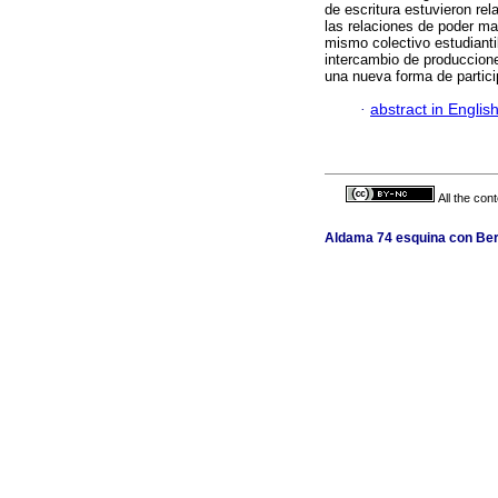
de escritura estuvieron rel
las relaciones de poder man
mismo colectivo estudianti
intercambio de produccione
una nueva forma de particip
·
abstract in Englis
All the con
Aldama 74 esquina con Berl