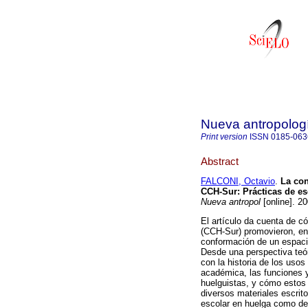
Nueva antropolog
Print version
ISSN
0185-063
Abstract
FALCONI, Octavio
.
La con
CCH-Sur
:
Prácticas de es
Nueva antropol
[online]. 2
El artículo da cuenta de c
(CCH-Sur) promovieron, en 
conformación de un espacio
Desde una perspectiva teóri
con la historia de los usos 
académica, las funciones y
huelguistas, y cómo estos 
diversos materiales escrit
escolar en huelga como de 