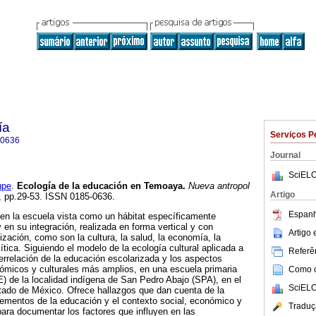
ía
Serviços P
-0636
Journal
SciELO
upe
.
Ecología de la educación en Temoaya
.
Nueva antropol
Artigo
62, pp.29-53. ISSN 0185-0636.
Espanh
 en la escuela vista como un hábitat específicamente
 en su integración, realizada en forma vertical y con
Artigo
ización, como son la cultura, la salud, la economía, la
lítica. Siguiendo el modelo de la ecología cultural aplicada a
Referên
terrelación de la educación escolarizada y los aspectos
ómicos y culturales más amplios, en una escuela primaria
Como ci
 de la localidad indígena de San Pedro Abajo (SPA), en el
SciELO
ado de México. Ofrece hallazgos que dan cuenta de la
elementos de la educación y el contexto social, económico y
Traduç
a para documentar los factores que influyen en las