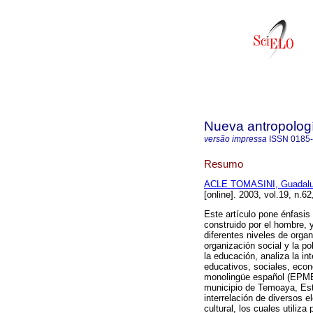
Nueva antropolog
versão impressa
ISSN
0185
Resumo
ACLE TOMASINI, Guadal
[online]. 2003, vol.19, n.
Este artículo pone énfasis
construido por el hombre, y
diferentes niveles de organ
organización social y la po
la educación, analiza la in
educativos, sociales, econ
monolingüe español (EPME)
municipio de Temoaya, Est
interrelación de diversos 
cultural, los cuales utiliz