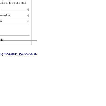
este artigo por email
s
cionados
ar
nk
5) 5554-8011, (52-55) 5658-