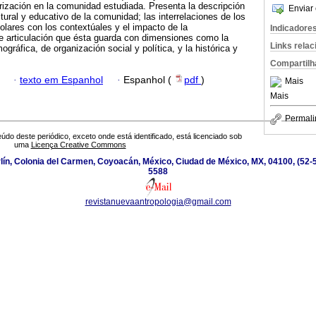
rización en la comunidad estudiada. Presenta la descripción
Enviar 
ltural y educativo de la comunidad; las interrelaciones de los
lares con los contextúales y el impacto de la
Indicadore
 de articulación que ésta guarda con dimensiones como la
Links rela
ráfica, de organización social y política, y la histórica y
Compartilh
·
texto em Espanhol
·
Espanhol (
pdf
)
Mais
Mais
Permali
údo deste periódico, exceto onde está identificado, está licenciado sob
uma
Licença Creative Commons
ín, Colonia del Carmen, Coyoacán, México, Ciudad de México, MX, 04100, (52-5
5588
revistanuevaantropologia@gmail.com