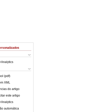
ersonalizados
 Analytics
ol (pdf)
 em XML
cias do artigo
tar este artigo
 Analytics
ão automática