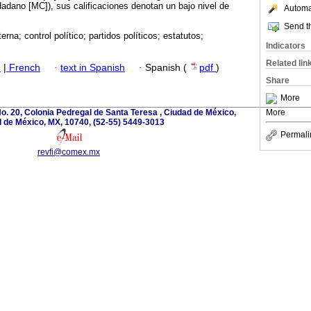
dano [MC]), sus calificaciones denotan un bajo nivel de
Automat
Send th
rna; control político; partidos políticos; estatutos;
Indicators
Related lin
h
|
French
·
text in Spanish
·
Spanish (
pdf
)
Share
More
o. 20, Colonia Pedregal de Santa Teresa , Ciudad de México,
More
 de México, MX, 10740, (52-55) 5449-3013
Permali
revfi@comex.mx