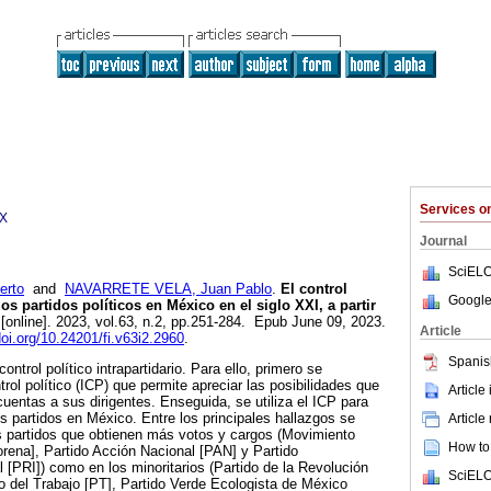
Services 
3X
Journal
SciELO
erto
and
NAVARRETE VELA, Juan Pablo
.
El control
Google
 los partidos políticos en México en el siglo XXI, a partir
[online]. 2023, vol.63, n.2, pp.251-284. Epub June 09, 2023.
Article
doi.org/10.24201/fi.v63i2.2960
.
Spanis
control político intrapartidario. Para ello, primero se
rol político (ICP) que permite apreciar las posibilidades que
Article
r cuentas a sus dirigentes. Enseguida, se utiliza el ICP para
os partidos en México. Entre los principales hallazgos se
Article
s partidos que obtienen más votos y cargos (Movimiento
How to 
rena], Partido Acción Nacional [PAN] y Partido
l [PRI]) como en los minoritarios (Partido de la Revolución
SciELO
 del Trabajo [PT], Partido Verde Ecologista de México