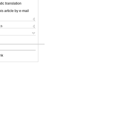
ic translation
is article by e-mail
ks
nk