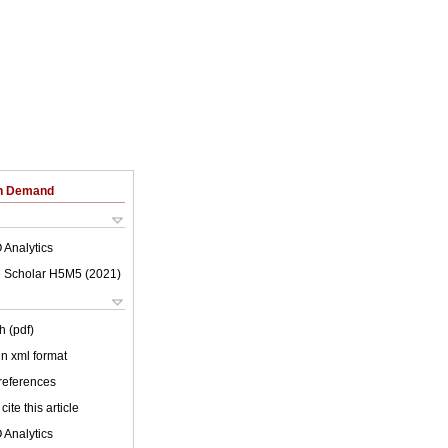
on Demand
 Analytics
 Scholar H5M5 (
2021
)
h (pdf)
 in xml format
 references
cite this article
 Analytics