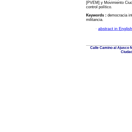
[PVEM] y Movimiento Ciuda
control político.
Keywords :
democracia inte
militancia.
·
abstract in Englis
Calle Camino al Ajusco N
Ciudad