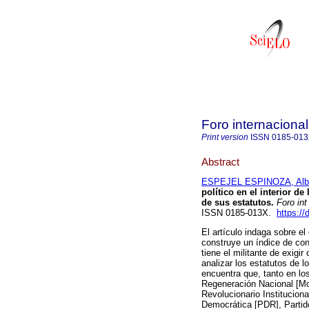
Foro internacional
Print version
ISSN
0185-01
Abstract
ESPEJEL ESPINOZA, Alb
político en el interior de
de sus estatutos.
Foro int
ISSN 0185-013X.
https://
El artículo indaga sobre el 
construye un índice de cont
tiene el militante de exigi
analizar los estatutos de l
encuentra que, tanto en lo
Regeneración Nacional [Mo
Revolucionario Instituciona
Democrática [PDR], Partido