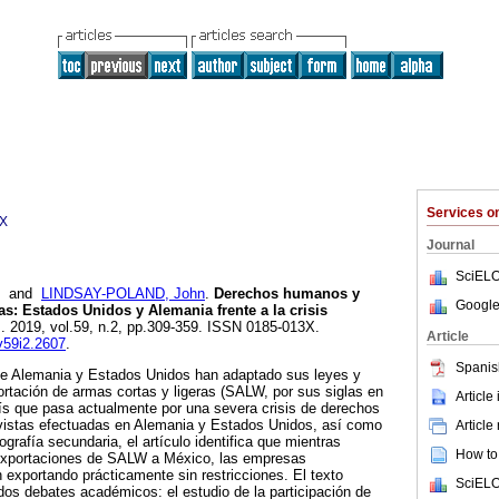
Services 
3X
Journal
SciELO
and
LINDSAY-POLAND, John
.
Derechos humanos y
Google
as: Estados Unidos y Alemania frente a la crisis
]. 2019, vol.59, n.2, pp.309-359. ISSN 0185-013X.
Article
.v59i2.2607
.
Spanis
e Alemania y Estados Unidos han adaptado sus leyes y
portación de armas cortas y ligeras (SALW, por sus siglas en
Article
aís que pasa actualmente por una severa crisis de derechos
evistas efectuadas en Alemania y Estados Unidos, así como
Article
iografía secundaria, el artículo identifica que mientras
How to 
 exportaciones de SALW a México, las empresas
exportando prácticamente sin restricciones. El texto
SciELO
dos debates académicos: el estudio de la participación de