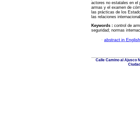
actores no estatales en el
armas y el examen de cómo
las prácticas de los Estad
las relaciones internaciona
Keywords :
control de ar
seguridad; normas internac
·
abstract in Englis
Calle Camino al Ajusco N
Ciudad