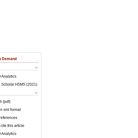
on Demand
 Analytics
 Scholar H5M5 (
2021
)
h (pdf)
 in xml format
 references
cite this article
 Analytics