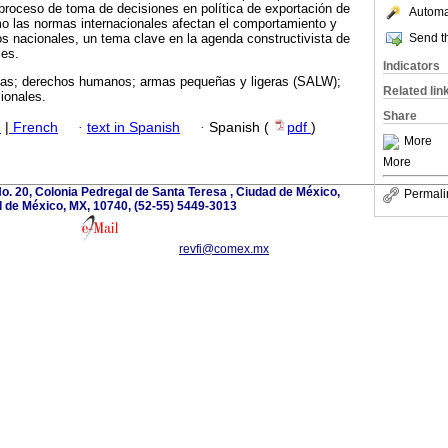
 proceso de toma de decisiones en política de exportación de
Automat
 las normas internacionales afectan el comportamiento y
Send th
os nacionales, un tema clave en la agenda constructivista de
les.
Indicators
mas; derechos humanos; armas pequeñas y ligeras (SALW);
Related lin
ionales.
Share
h
|
French
·
text in Spanish
·
Spanish (
pdf
)
More
More
o. 20, Colonia Pedregal de Santa Teresa , Ciudad de México,
Permali
 de México, MX, 10740, (52-55) 5449-3013
revfi@comex.mx