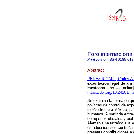
Foro internacional
Print version
ISSN
0185-01
Abstract
PEREZ RICART, Carlos A.
exportación legal de arm
mexicana.
Foro int
[online
https://doi.org/10.24201/fi
Se examina la forma en qu
políticas de control de ex
inglés) frente a México, p
humanos. A partir de entr
de reportes oficiales y bibl
Alemania ha retraído sus
estadounidenses continúan 
presenta contribuciones a 