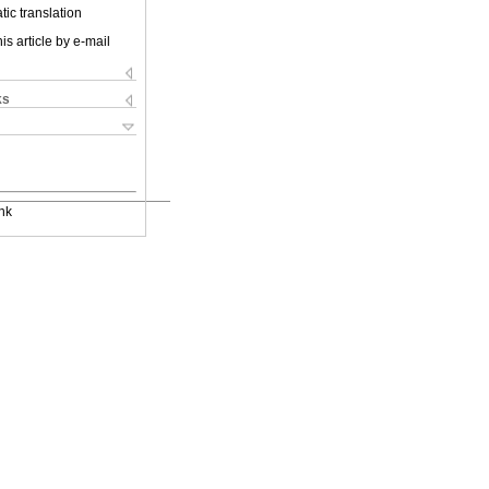
ic translation
is article by e-mail
ks
nk