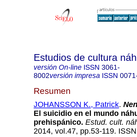
Estudios de cultura náh
versión On-line
ISSN
3061-
8002
versión impresa
ISSN
0071
Resumen
JOHANSSON K., Patrick
.
Nen
El suicidio en el mundo náhu
prehispánico
.
Estud. cult. ná
2014, vol.47, pp.53-119. ISS