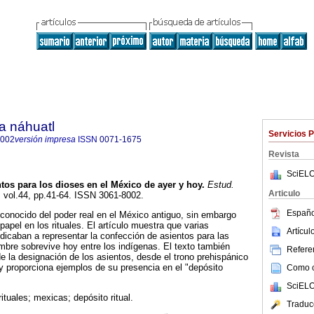
a náhuatl
Servicios 
8002
versión impresa
ISSN
0071-1675
Revista
SciELO
tos para los dioses en el México de ayer y hoy
.
Estud.
Articulo
, vol.44, pp.41-64. ISSN 3061-8002.
Españo
reconocido del poder real en el México antiguo, sin embargo
apel en los rituales. El artículo muestra que varias
Artícu
icaban a representar la confección de asientos para las
bre sobrevive hoy entre los indígenas. El texto también
Referen
e la designación de los asientos, desde el trono prehispánico
 proporciona ejemplos de su presencia en el "depósito
Como ci
SciELO
ituales; mexicas; depósito ritual.
Traduc