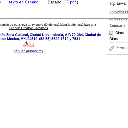
s
·
texto en Español
·
Español (
pdf
)
Enviar 
Indicadore
Links rela
tenido de esta revista, excepto dónde está identificado, está bajo una
Compartir
Licencia Creative Commons
Otros
s/n, Zona Cultural, Ciudad Universitaria, A.P. 70-384, Ciudad de
Otros
d de México, MX, 04510, (52-55) 5622-7519 y 7531
Permali
nahuatl@unam.mx