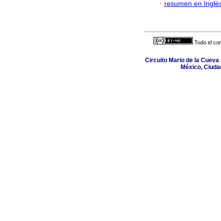
·
resumen en Inglé
Todo el con
Circuito Mario de la Cueva 
México, Ciuda