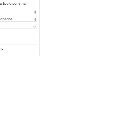
artículo por email
s
cionados
nk