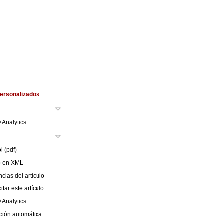
Personalizados
 Analytics
l (pdf)
lo en XML
cias del artículo
tar este artículo
 Analytics
ción automática