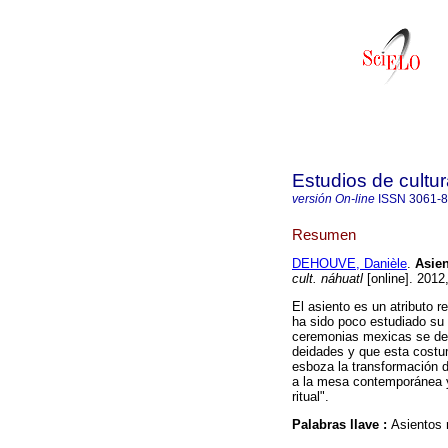
Estudios de cultur
versión On-line
ISSN
3061-
Resumen
DEHOUVE, Danièle
.
Asien
cult. náhuatl
[online]. 2012
El asiento es un atributo 
ha sido poco estudiado su p
ceremonias mexicas se ded
deidades y que esta costum
esboza la transformación d
a la mesa contemporánea y
ritual".
Palabras llave :
Asientos r