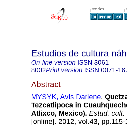
Estudios de cultura náh
On-line version
ISSN
3061-
8002
Print version
ISSN
0071-16
Abstract
MYSYK, Avis Darlene
.
Quetza
Tezcatlipoca in Cuauhquecho
Atlixco, Mexico)
.
Estud. cult.
[online]. 2012, vol.43, pp.115