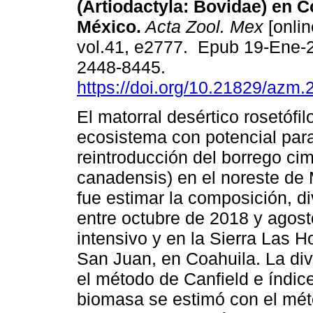
(Artiodactyla: Bovidae) en C
México.
Acta Zool. Mex
[onlin
vol.41, e2777. Epub 19-Ene-
2448-8445.
https://doi.org/10.21829/azm
El matorral desértico rosetófil
ecosistema con potencial para
reintroducción del borrego ci
canadensis) en el noreste de 
fue estimar la composición, d
entre octubre de 2018 y agos
intensivo y en la Sierra Las
San Juan, en Coahuila. La div
el método de Canfield e índic
biomasa se estimó con el mét