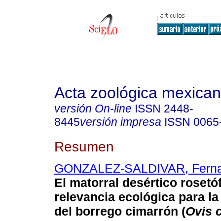
Acta zoológica mexica
versión On-line
ISSN
2448-
8445
versión impresa
ISSN
0065
Resumen
GONZALEZ-SALDIVAR, Ferna
El matorral desértico rosetóf
relevancia ecológica para l
del borrego cimarrón (
Ovis 