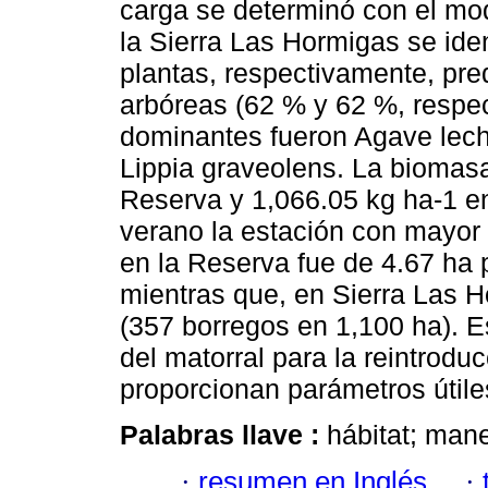
carga se determinó con el mo
la Sierra Las Hormigas se ide
plantas, respectivamente, pr
arbóreas (62 % y 62 %, respe
dominantes fueron Agave lechu
Lippia graveolens. La biomasa
Reserva y 1,066.05 kg ha-1 en
verano la estación con mayor
en la Reserva fue de 4.67 ha 
mientras que, en Sierra Las H
(357 borregos en 1,100 ha). Es
del matorral para la reintrodu
proporcionan parámetros útiles
Palabras llave :
hábitat; mane
·
resumen en Inglés
·