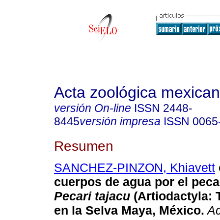
Acta zoológica mexica
versión On-line
ISSN
2448-
8445
versión impresa
ISSN
0065
Resumen
SANCHEZ-PINZON, Khiavett
cuerpos de agua por el pecar
Pecari tajacu
(Artiodactyla:
en la Selva Maya, México.
Ac