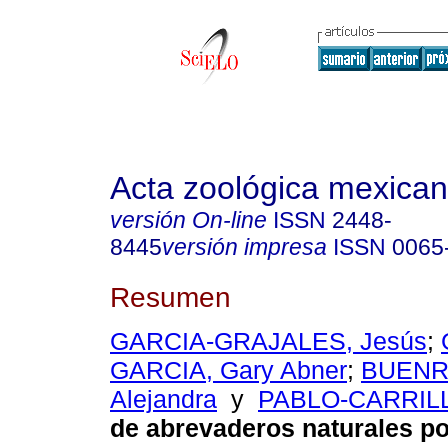
Acta zoológica mexica
versión On-line
ISSN
2448-
8445
versión impresa
ISSN
0065
Resumen
GARCIA-GRAJALES, Jesús
;
GARCIA, Gary Abner
;
BUENR
Alejandra
y
PABLO-CARRILL
de abrevaderos naturales po