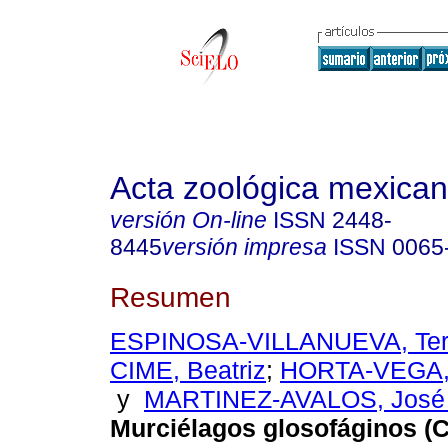
Acta zoológica mexica
versión On-line
ISSN
2448-
8445
versión impresa
ISSN
0065
Resumen
ESPINOSA-VILLANUEVA, Ter
CIME, Beatriz
;
HORTA-VEGA, 
y
MARTINEZ-AVALOS, José
Murciélagos glosofáginos (C