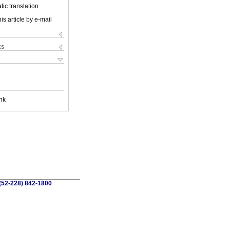
ic translation
is article by e-mail
ks
nk
 (52-228) 842-1800