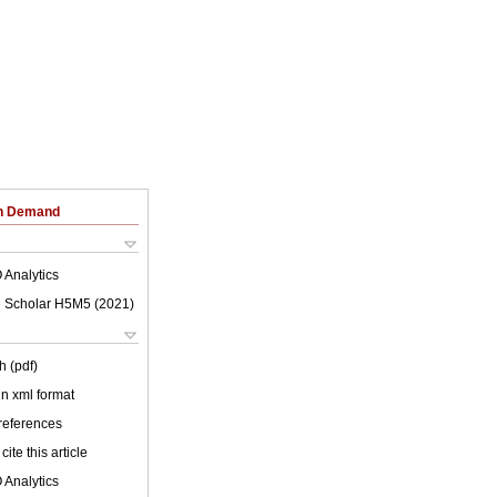
on Demand
 Analytics
 Scholar H5M5 (
2021
)
h (pdf)
 in xml format
 references
cite this article
 Analytics