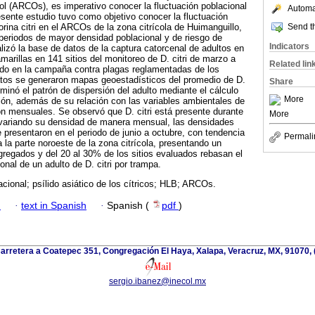
l (ARCOs), es imperativo conocer la fluctuación poblacional
Automat
presente estudio tuvo como objetivo conocer la fluctuación
Send th
rina citri en el ARCOs de la zona citrícola de Huimanguillo,
periodos de mayor densidad poblacional y de riesgo de
Indicators
lizó la base de datos de la captura catorcenal de adultos en
arillas en 141 sitios del monitoreo de D. citri de marzo a
Related lin
ado en la campaña contra plagas reglamentadas de los
datos se generaron mapas geoestadísticos del promedio de D.
Share
rminó el patrón de dispersión del adulto mediante el cálculo
More
ión, además de su relación con las variables ambientales de
ón mensuales. Se observó que D. citri está presente durante
More
o variando su densidad de manera mensual, las densidades
 presentaron en el periodo de junio a octubre, con tendencia
Permali
la parte noroeste de la zona citrícola, presentando un
agregados y del 20 al 30% de los sitios evaluados rebasan el
onal de un adulto de D. citri por trampa.
cional; psílido asiático de los cítricos; HLB; ARCOs.
h
·
text in Spanish
·
Spanish (
pdf
)
arretera a Coatepec 351, Congregación El Haya, Xalapa, Veracruz, MX, 91070,
sergio.ibanez@inecol.mx