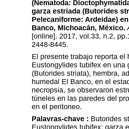
(Nematoda: Dioctophymatida
garza estriada (Butorides str
Pelecaniforme: Ardeidae) en
Banco, Michoacán, México.
A
[online]. 2017, vol.33, n.2, p
2448-8445.
El presente trabajo reporta el
Eustongylides tubifex en una 
(Butorides striata), hembra, a
humedal El Banco, en el esta
necropsia, se observaron est
túneles en las paredes del pro
en el peritoneo.
Palavras-chave :
Butorides st
Eustongylides tubifex; garza 