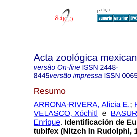
Acta zoológica mexica
versão On-line
ISSN
2448-
8445
versão impressa
ISSN
006
Resumo
ARRONA-RIVERA, Alicia E.
;
VELASCO, Xóchitl
e
BASUR
Enrique
.
Identificación de E
tubifex (Nitzch in Rudolphi, 