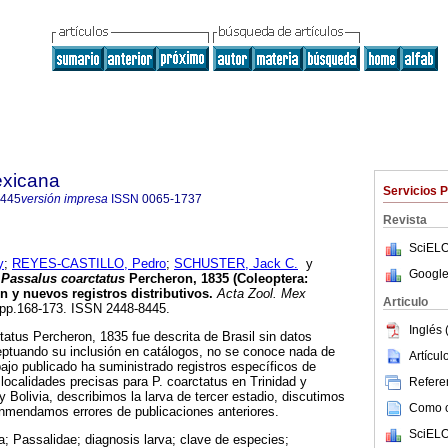
exicana
Servicios 
8445
versión impresa
ISSN
0065-1737
Revista
SciELO
y
;
REYES-CASTILLO, Pedro
;
SCHUSTER, Jack C.
y
Google
Passalus coarctatus
Percheron, 1835 (Coleoptera:
n y nuevos registros distributivos.
Acta Zool. Mex
Articulo
2, pp.168-173. ISSN 2448-8445.
Inglés 
atus Percheron, 1835 fue descrita de Brasil sin datos
eptuando su inclusión en catálogos, no se conoce nada de
Artícu
bajo publicado ha suministrado registros específicos de
localidades precisas para P. coarctatus en Trinidad y
Referen
 Bolivia, describimos la larva de tercer estadio, discutimos
Como ci
nmendamos errores de publicaciones anteriores.
SciELO
a; Passalidae; diagnosis larva; clave de especies;