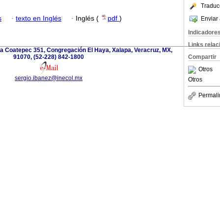
Traduc
s
·
texto en Inglés
·
Inglés (
pdf
)
Enviar 
Indicadore
Links rela
 a Coatepec 351, Congregación El Haya, Xalapa, Veracruz, MX,
91070, (52-228) 842-1800
Compartir
Otros
sergio.ibanez@inecol.mx
Otros
Permali