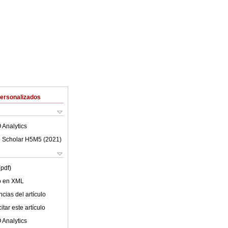
Personalizados
 Analytics
 Scholar H5M5 (
2021
)
(pdf)
lo en XML
cias del artículo
tar este artículo
 Analytics