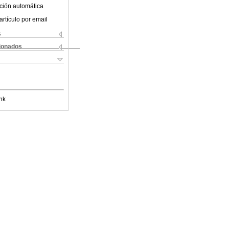
ción automática
artículo por email
s
cionados
nk