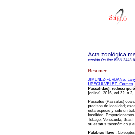
Acta zoológica m
versión On-line
ISSN
2448-
Resumen
JIMENEZ-FERBANS, Larr
UPEGUI-VELEZ, Carmen
.
Passalidae): redescripció
[online]. 2016, vol.32, n.
Passalus (Passalus) coarct
precisos de localidad; exc
esta especie y solo un tra
localidad. Proporcionamos 
Tobago, Venezuela, Brasil y
su estatus taxonómico y e
Palabras llave :
Coleopter