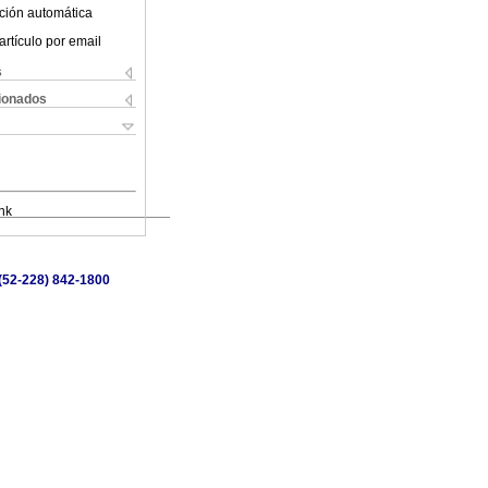
ción automática
artículo por email
s
cionados
nk
 (52-228) 842-1800