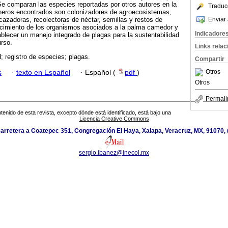
e comparan las especies reportadas por otros autores en la
Traduc
neros encontrados son colonizadores de agroecosistemas,
Enviar 
 cazadoras, recolectoras de néctar, semillas y restos de
cimiento de los organismos asociados a la palma camedor y
Indicadore
ablecer un manejo integrado de plagas para la sustentabilidad
urso.
Links rela
d; registro de especies; plagas.
Compartir
Otros
s
·
texto en Español
·
Español (
pdf
)
Otros
Permali
tenido de esta revista, excepto dónde está identificado, está bajo una
Licencia Creative Commons
arretera a Coatepec 351, Congregación El Haya, Xalapa, Veracruz, MX, 91070,
sergio.ibanez@inecol.mx