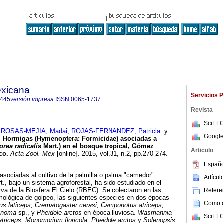
exicana
Servicios 
8445
versión impresa
ISSN
0065-1737
Revista
SciELO
;
ROSAS-MEJIA, Madai
;
ROJAS-FERNANDEZ, Patricia
y
Google
.
Hormigas (Hymenoptera: Formicidae) asociadas a
rea radicalis
Mart.) en el bosque tropical, Gómez
Articulo
co
.
Acta Zool. Mex
[online]. 2015, vol.31, n.2, pp.270-274.
Españo
asociadas al cultivo de la palmilla o palma "camedor"
Artícu
., bajo un sistema agroforestal, ha sido estudiado en el
rva de la Biosfera El Cielo (RBEC). Se colectaron en las
Referen
mológica de golpeo, las siguientes especies en dos épocas
Como ci
 laticeps, Crematogaster cerasi, Camponotus atriceps,
pinoma
sp., y
Pheidole arctos
en época lluviosa.
Wasmannia
SciELO
triceps, Monomorium floricola, Pheidole arctos
y
Solenopsis