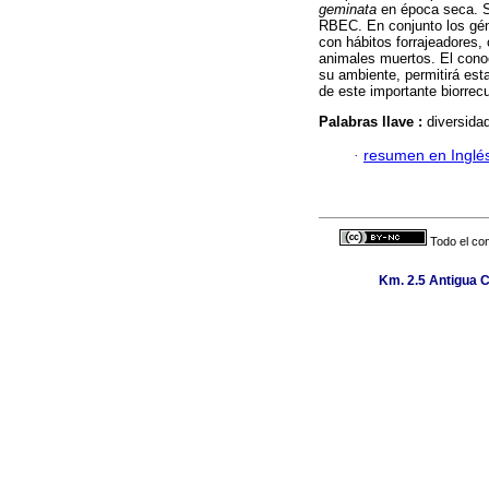
geminata
en época seca. S
RBEC. En conjunto los gé
con hábitos forrajeadores,
animales muertos. El cono
su ambiente, permitirá est
de este importante biorrec
Palabras llave :
diversida
·
resumen en Inglé
Todo el con
Km. 2.5 Antigua C