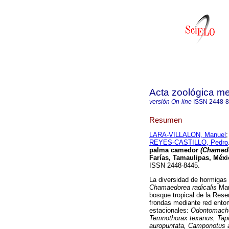
Acta zoológica m
versión On-line
ISSN
2448-
Resumen
LARA-VILLALON, Manuel
REYES-CASTILLO, Pedro
palma camedor
(Chamedo
Farías, Tamaulipas, Méxi
ISSN 2448-8445.
La diversidad de hormigas 
Chamaedorea radicalis
Mart
bosque tropical de la Rese
frondas mediante red ento
estacionales:
Odontomachus
Temnothorax texanus, Ta
auropuntata, Camponotus a