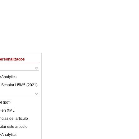
Personalizados
 Analytics
 Scholar H5M5 (
2021
)
l (pdf)
lo en XML
cias del artículo
tar este artículo
 Analytics