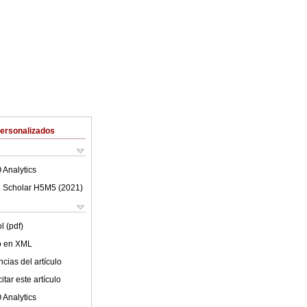
Personalizados
 Analytics
 Scholar H5M5 (
2021
)
l (pdf)
lo en XML
cias del artículo
tar este artículo
 Analytics