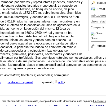
n formadas por obreras y reproductoras (machos, princesas y
Traduc
a de cuatro estadios larvarios y uno pupal. La especie se
Enviar 
U. al centro de México, en bosques de encino, de pino
lo, en altitudes de 1872-2370 m, sobre leptosoles. Sus nidos
Indicadore
-1
as 100,000 hormigas, y constan de 0.0-1.19 nidos ha
en
1
 de 6.011.9 nidos ha
en agostaderos más favorables y en
Links rela
oce el efecto de la condición del sitio de agostadero en la
Compartir
ido, así como en la duración del mismo. El área de
2
 desarrollado es de 1600 a 2500 m
, tal y como se ha
Otros
de San Luis Potosí. Adentro del nido hay una trabécula
Otros
reras ubican las larvas y pupas para su crianza. La
 con el vuelo nupcial en la época seca y cálida del año y
Permali
asional, la princesa fecundada se convierte en reina e
nido para proceder a la oviposición. Las obreras son
oñeras, granívoras, polinívoras, nectarívoras y criadoras de
alimentan por trofobiosis. Sus enemigos naturales son escarabajos, grillos 
a existencia de sus poblaciones. Se carece de una normativa oficial para el
les. La impericia, abuso e irresponsabilidad al aprovechar los escamoles pu
 los hormigueros y para su repoblación.
um apiculatum
; trofobiosis; escamoles; hormiguero.
s
·
texto en Español
·
Español (
pdf
)
Todo el contenido de esta revista, excepto dónde está identificado, está bajo una
Licencia 