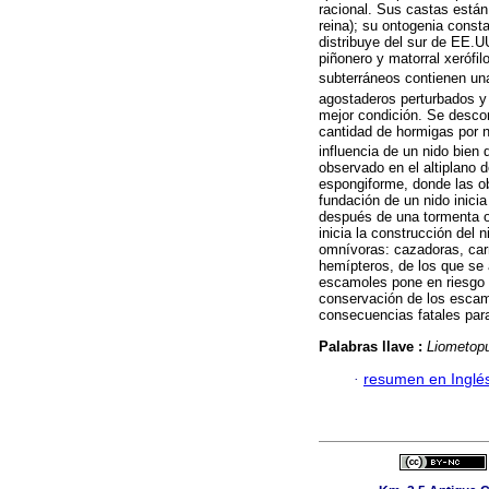
racional. Sus castas está
reina); su ontogenia const
distribuye del sur de EE.U
piñonero y matorral xerófi
subterráneos contienen un
agostaderos perturbados y
mejor condición. Se descon
cantidad de hormigas por n
influencia de un nido bien
observado en el altiplano 
espongiforme, donde las ob
fundación de un nido inicia
después de una tormenta oc
inicia la construcción del 
omnívoras: cazadoras, carr
hemípteros, de los que se 
escamoles pone en riesgo l
conservación de los escamo
consecuencias fatales para
Palabras llave :
Liometop
·
resumen en Inglé