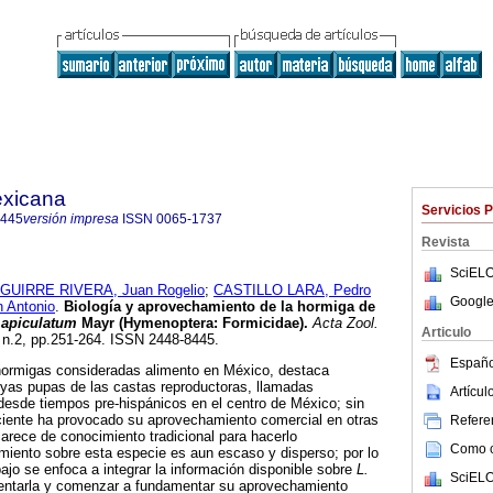
exicana
Servicios 
8445
versión impresa
ISSN
0065-1737
Revista
SciELO
GUIRRE RIVERA, Juan Rogelio
;
CASTILLO LARA, Pedro
Google
Antonio
.
Biología y aprovechamiento de la hormiga de
apiculatum
Mayr (Hymenoptera: Formicidae)
.
Acta Zool.
Articulo
, n.2, pp.251-264. ISSN 2448-8445.
Españo
hormigas consideradas alimento en México, destaca
yas pupas de las castas reproductoras, llamadas
Artícu
desde tiempos pre-hispánicos en el centro de México; sin
iente ha provocado su aprovechamiento comercial en otras
Referen
arece de conocimiento tradicional para hacerlo
Como ci
iento sobre esta especie es aun escaso y disperso; por lo
bajo se enfoca a integrar la información disponible sobre
L.
SciELO
ntarla y comenzar a fundamentar su aprovechamiento