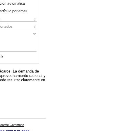
ción automática
artículo por email
s
cionados
nk
y ácaros. La demanda de
 aprovechamiento racional y
ede resultar claramente en
Creative Commons