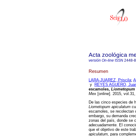
Acta zoológica m
versión On-line
ISSN
2448-
Resumen
LARA-JUAREZ, Priscila
;
A
y
REYES AGUERO, Juan 
escamoles,
Liometopum 
Mex
[online]. 2015, vol.31
De las cinco especies de 
Liometopum apiculatum
cu
escamoles, se recolectan 
embargo, su demanda crec
zonas del país, donde se c
adecuadamente. El conocim
que el objetivo de este tra
apiculatum,
para compleme