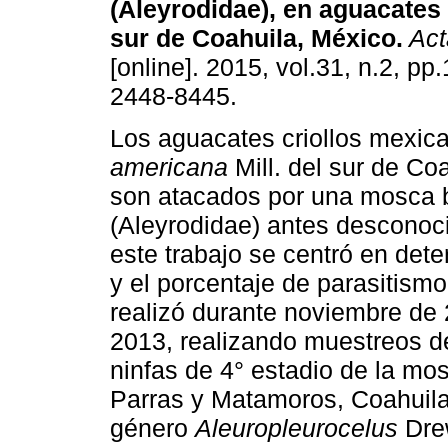
(Aleyrodidae), en aguacates 
sur de Coahuila, México
.
Act
[online]. 2015, vol.31, n.2, p
2448-8445.
Los aguacates criollos mexi
americana
Mill. del sur de Co
son atacados por una mosca 
(Aleyrodidae) antes desconoci
este trabajo se centró en dete
y el porcentaje de parasitismo
realizó durante noviembre de 
2013, realizando muestreos de
ninfas de 4° estadio de la mo
Parras y Matamoros, Coahuila
género
Aleuropleurocelus
Drew