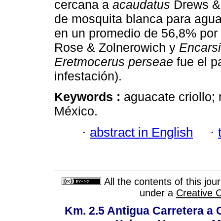
cercana a
acaudatus
Drews & 
de mosquita blanca para agua
en un promedio de 56,8% por 
Rose & Zolnerowich y
Encars
Eretmocerus perseae
fue el p
infestación).
Keywords :
aguacate criollo;
México.
·
abstract in English
·
All the contents of this jo
under a
Creative 
Km. 2.5 Antigua Carretera a