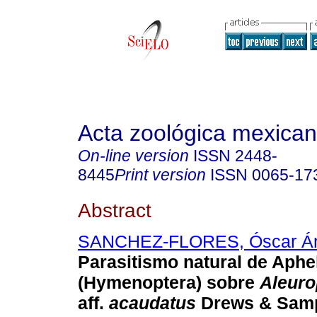
Acta zoológica mexica
On-line version
ISSN
2448-
8445
Print version
ISSN
0065-17
Abstract
SANCHEZ-FLORES, Óscar Á
Parasitismo natural de Aphe
(Hymenoptera) sobre
Aleuro
aff.
acaudatus
Drews & Sam