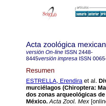
Acta zoológica mexica
versión On-line
ISSN
2448-
8445
versión impresa
ISSN
0065
Resumen
ESTRELLA, Erendira
et al.
Di
murciélagos (Chiroptera: M
dos zonas arqueológicas de
México
.
Acta Zool. Mex
[onlin