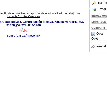
Traduc
Enviar 
tenido de esta revista, excepto dónde está identificado, está bajo una
Indicadore
Licencia Creative Commons
Links rela
 a Coatepec 351, Congregación El Haya, Xalapa, Veracruz, MX,
91070, (52-228) 842-1800
Compartir
Otros
sergio.ibanez@inecol.mx
Otros
Permali