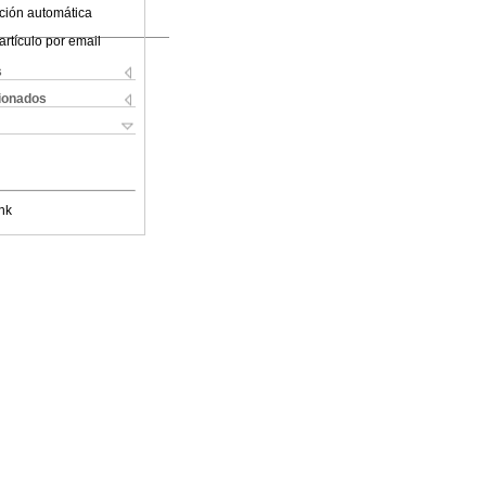
ción automática
artículo por email
s
cionados
nk