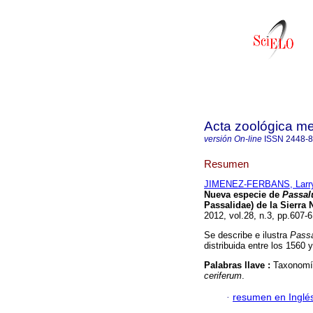
Acta zoológica m
versión On-line
ISSN
2448-
Resumen
JIMENEZ-FERBANS, Larr
Nueva especie de
Passal
Passalidae) de la Sierra
2012, vol.28, n.3, pp.607
Se describe e ilustra
Pass
distribuida entre los 1560
Palabras llave :
Taxonomí
ceriferum
.
·
resumen en Inglé