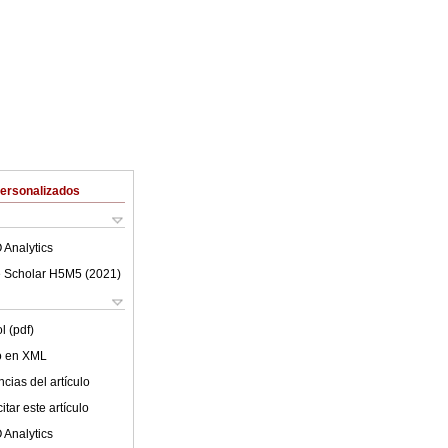
Personalizados
 Analytics
 Scholar H5M5 (
2021
)
l (pdf)
lo en XML
cias del artículo
tar este artículo
 Analytics